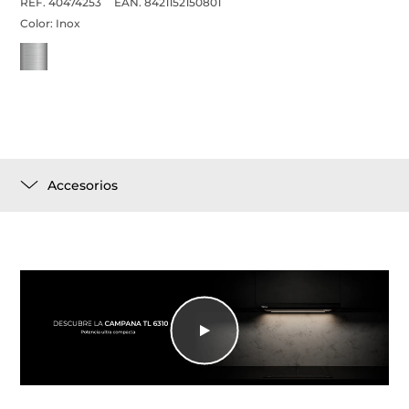
REF. 40474253
EAN. 8421152150801
Color:
Inox
Accesorios