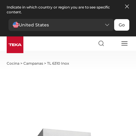
Indicate in which country or region you are to see specific
content.
United States
Go
Cocina
>
Campanas
>
TL 6310 Inox