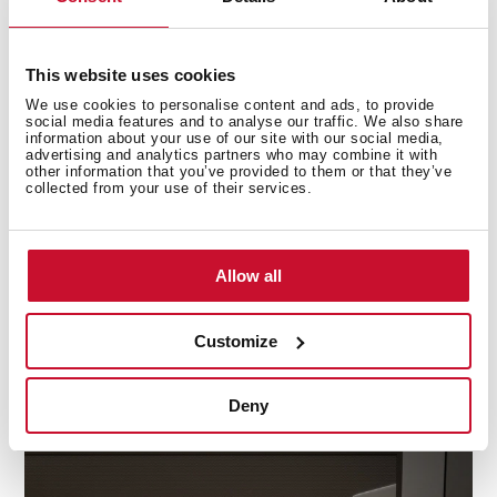
This website uses cookies
We use cookies to personalise content and ads, to provide
social media features and to analyse our traffic. We also share
information about your use of our site with our social media,
Aspira desde cualquier ángulo
advertising and analytics partners who may combine it with
other information that you’ve provided to them or that they’ve
collected from your use of their services.
El motor de doble turbina con dos velocidades
diferentes ofrece una gran capacidad de extracción,
con bajos niveles de ruido. Óptima capacidad de
absorción, ya que absorbe partículas y olores desde
Allow all
cualquier ángulo.
Customize
Deny