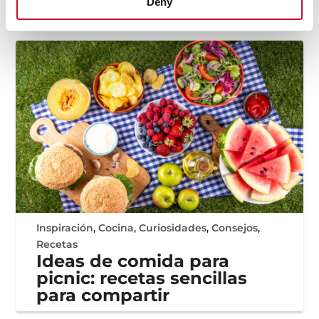
Artículos
relacionados
Deny
Inspiración
,
Cocina
,
Curiosidades
,
Consejos
,
Recetas
Ideas de comida para
picnic: recetas sencillas
para compartir