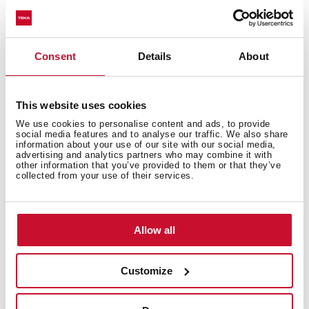
camarero de forma verbal y educada que no deseas
más. Cuando termines de comer, no empujes el plato.
A la hora de dirigirte a otro comensal hazlo con un
tono
Consent
Details
About
moderado
. No alces la voz para hablar con un invitado
situado al otro extremo de la mesa. En este caso,
deberías esperar a la tertulia posterior. Lo ideal es
This website uses cookies
hablar con los invitados próximos a ti.
We use cookies to personalise content and ads, to provide
social media features and to analyse our traffic. We also share
Con todas estas
normas de conducta
básicas estás
information about your use of our site with our social media,
advertising and analytics partners who may combine it with
preparado para afrontar cualquier tipo de evento que
other information that you’ve provided to them or that they’ve
se te plantee en tu
vida social
. ¿Te has visto en alguna
collected from your use of their services.
ocasión en un evento donde un invitado te haga sentir
incómodo por no conocer este protocolo para una
comida o cena en un restaurante? ¡Cuéntanoslo!
Allow all
Customize