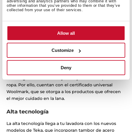
Cuidado de tu ropa y de tu entorno
advertising and analytics partners who may combine it with
other information that you’ve provided to them or that they’ve
collected from your use of their services.
La nueva gama de lavadoras Teka ha sido diseñada
pensando en el cuidado de tu ropa y del medio
ambiente. La evolución de nuestros productos hace
que las nuevas lavadoras Spa ofrezcan la mejor
Allow all
clasificación energética, reduciendo el consumo
eléctrico y del agua en tu electrodoméstico.
Customize
Certificado Woolmark
Deny
Las nuevas lavadoras de Teka de la gama Spa, ofrecen la
tecnología más avanzada y el mejor cuidado para tu
ropa. Por ello, cuentan con el certificado universal
Woolmark, que se otorga a los productos que ofrecen
el mejor cuidado en la lana.
Alta tecnología
La alta tecnología llega a tu lavadora con los nuevos
modelos de Teka, que incorporan tambor de acero