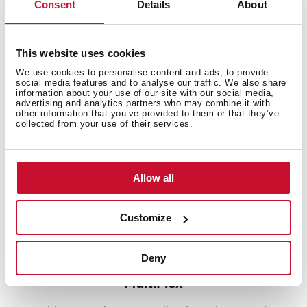
Consent
Details
About
Se encarga de ajustar la presión del agua para unos
resultados perfectos más rápidamente, reduciendo el
tiempo del programa de lavado que elijas hasta un 70%.
This website uses cookies
We use cookies to personalise content and ads, to provide
social media features and to analyse our traffic. We also share
information about your use of our site with our social media,
advertising and analytics partners who may combine it with
other information that you’ve provided to them or that they’ve
collected from your use of their services.
Allow all
Customize
Deny
MultiFlex