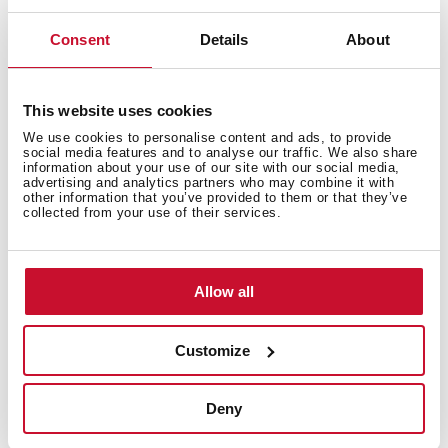
Consent
Details
About
Características
This website uses cookies
We use cookies to personalise content and ads, to provide
social media features and to analyse our traffic. We also share
information about your use of our site with our social media,
advertising and analytics partners who may combine it with
Conexión eléctrica
other information that you’ve provided to them or that they’ve
collected from your use of their services.
Allow all
Zonas de cocción
Customize
Acabado
Deny