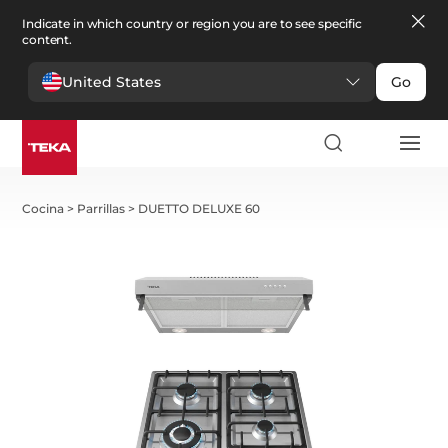
Indicate in which country or region you are to see specific
content.
United States
Go
Cocina
>
Parrillas
>
DUETTO DELUXE 60