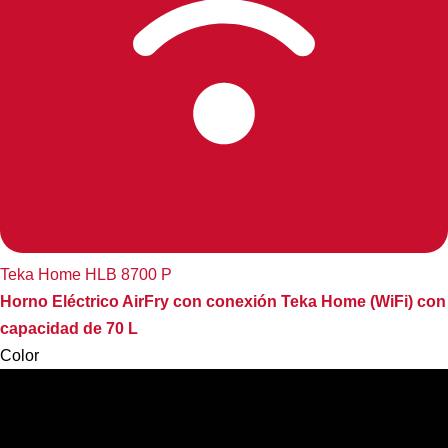
Teka Home HLB 8700 P
Horno Eléctrico AirFry con conexión Teka Home (WiFi) con
capacidad de 70 L
Color