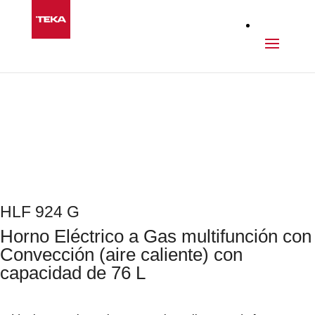
Cocina
>
Hornos
>
HLF 924 G
Next
HLF 924 G
Horno Eléctrico a Gas multifunción con
Convección (aire caliente) con
capacidad de 76 L