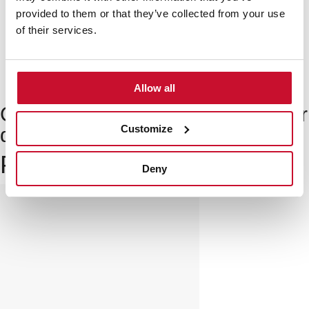
provided to them or that they’ve collected from your use
of their services.
Allow all
Cómo programar el temporizador
Customize
del horno
Productos
relacionados
Deny