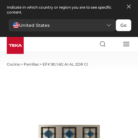
Indicate in which country or region you are to see specific
content.
United States
Go
Cocina
>
Parrillas
>
EFX 90.1 6G AI AL 2DR CI