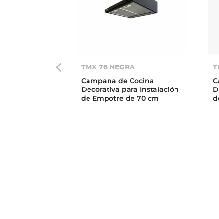
TMX 76 NEGRA
T
Campana de Cocina
C
Decorativa para Instalación
D
de Empotre de 70 cm
d