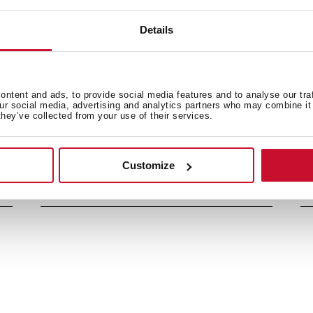
/h
Dimensiones
49 m³/h
Exterior (Alto/Ancho/Fondo
Details
ntent and ads, to provide social media features and to analyse our tra
our social media, advertising and analytics partners who may combine it 
they’ve collected from your use of their services.
Customize
Características
M