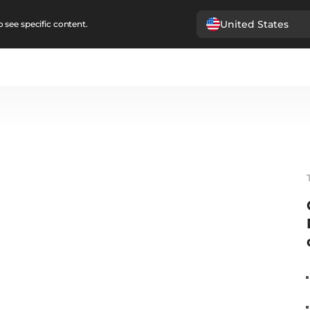
United States
 see specific content.