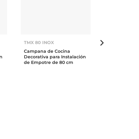
TMX 80 INOX
TMX 80 BLA
Campana de Cocina
Campana de 
ón
Decorativa para Instalación
Decorativa pa
de Empotre de 80 cm
de Empotre d