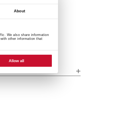
): 150/600/500 mm
About
ffic. We also share information
with other information that
Allow all
odelos