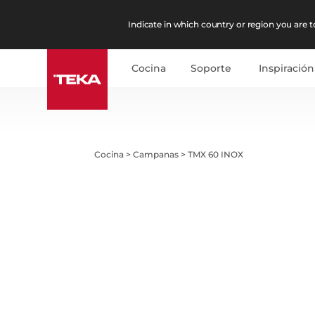
Indicate in which country or region you are to
Cocina
Soporte
Inspiración
Cocina
>
Campanas
>
TMX 60 INOX