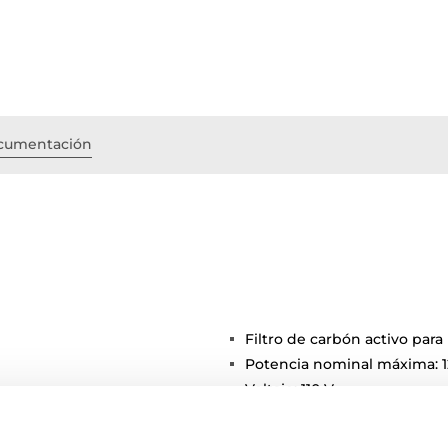
cumentación
Filtro de carbón activo para 
Potencia nominal máxima: 
Voltaje: 110 V~
Frecuencia: 60 Hz
Peso: 4.6 kg