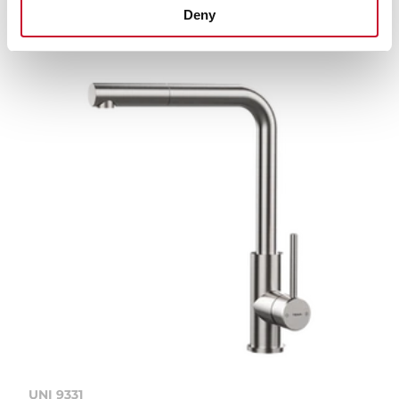
con caño giratorio
Deny
UNI 9331