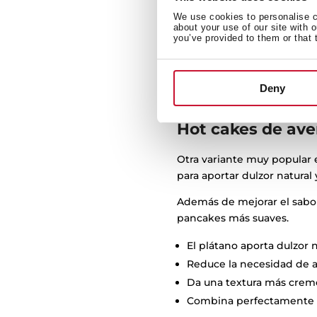
En esta versión se sustituy
We use cookies to personalise co
about your use of our site with 
La avena aporta fibra que
you’ve provided to them or that 
Se pueden preparar con a
Combina muy bien con fru
Deny
Es una opción popular pa
Hot cakes de aven
Otra variante muy popular e
para aportar dulzor natural
Además de mejorar el sabor
pancakes más suaves.
El plátano aporta dulzor n
Reduce la necesidad de a
Da una textura más cremo
Combina perfectamente c