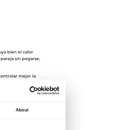
ya bien el calor.
pareja sin pegarse,
ontrolar mejor la
uno
 y generan mayor
About
es que ayudan a