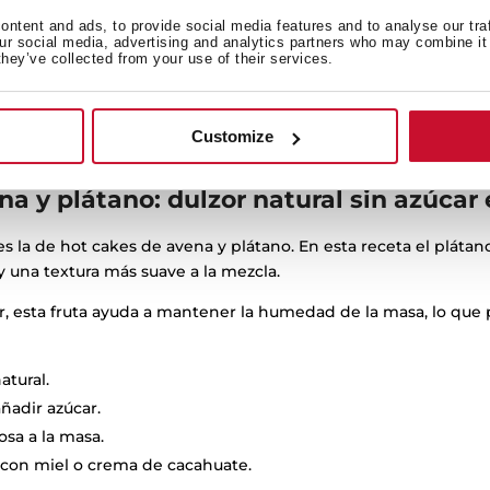
e parte o toda la harina por avena molida.
ntent and ads, to provide social media features and to analyse our tra
our social media, advertising and analytics partners who may combine it 
 favorece la digestión.
they’ve collected from your use of their services.
vena molida o en hojuelas.
ta fresca o yogurt.
Customize
ra desayunos saludables o
alineado al estilo de vida vegano
a y plátano: dulzor natural sin azúcar 
s la de hot cakes de avena y plátano. En esta receta el plátan
 y una textura más suave a la mezcla.
, esta fruta ayuda a mantener la humedad de la masa, lo que
atural.
ñadir azúcar.
sa a la masa.
on miel o crema de cacahuate.