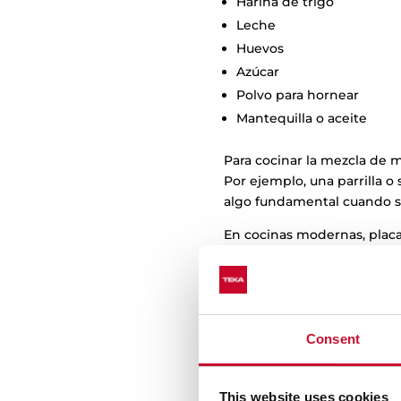
Harina de trigo
Leche
Huevos
Azúcar
Polvo para hornear
Mantequilla o aceite
Para cocinar la mezcla de m
Por ejemplo, una parrilla o
algo fundamental cuando se 
En cocinas modernas, plac
temperatura para lograr hot
Hot cakes de ave
Los hot cakes de avena son
Consent
sensación de saciedad. La 
mantener niveles de energí
This website uses cookies