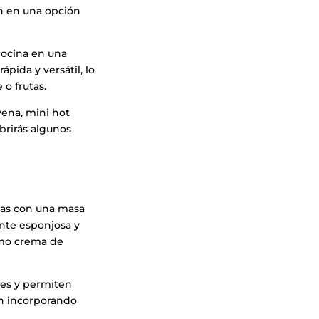
en en una opción
cocina en una
pida y versátil, lo
o frutas.
vena, mini hot
brirás algunos
das con una masa
ente esponjosa y
omo crema de
tes y permiten
ón incorporando