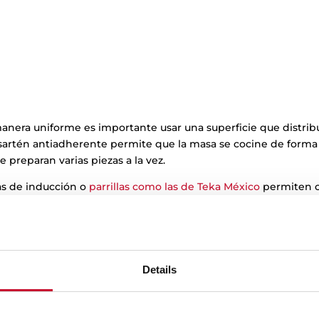
anera uniforme es importante usar una superficie que distribu
 sartén antiadherente permite que la masa se cocine de forma 
preparan varias piezas a la vez.
as de inducción o
parrillas como las de Teka México
permiten c
 cakes dorados por fuera y suaves por dentro.
na: una opción nutritiva para el desay
 una de las variantes más buscadas porque aportan más fibra
Details
avena es un cereal rico en carbohidratos complejos y nutrient
a estables durante la mañana.