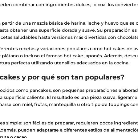
pueden combinar con ingredientes dulces, lo cual los conviert
 partir de una mezcla básica de harina, leche y huevo que se 
asta obtener una superficie dorada y suave. Su preparación es rá
etas saludables hasta versiones más divertidas con chocolate 
iferentes recetas y variaciones populares como hot cakes de a
y plátano o incluso el famoso hot cake japonés. Además, descu
xtura perfecta utilizando utensilios adecuados en la cocina.
 cakes y por qué son tan populares?
nocidos como pancakes, son pequeñas preparaciones elabora
a superficie caliente. El resultado es una pieza suave, ligeram
rse con miel, frutas, mantequilla u otro tipo de toppings c
es simple: son fáciles de preparar, requieren pocos ingredien
Además, pueden adaptarse a diferentes estilos de alimentaci
ruta o cacao.