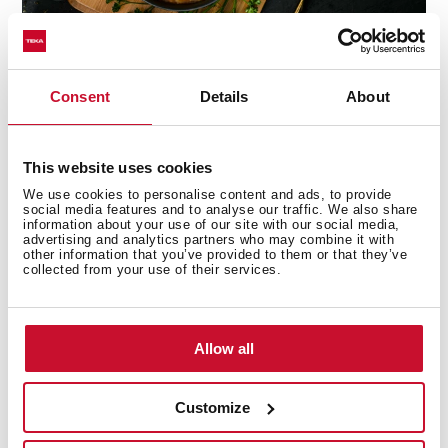
Consent
Details
About
Descubre las mejores recetas para el día a
This website uses cookies
día
We use cookies to personalise content and ads, to provide
social media features and to analyse our traffic. We also share
¿Necesitas inspiración a la hora de cocinar? Descubre
information about your use of our site with our social media,
nuestras colecciones de recetas y atrévete a probarlas.
advertising and analytics partners who may combine it with
other information that you’ve provided to them or that they’ve
+ Ver recetas
collected from your use of their services.
Allow all
Customize