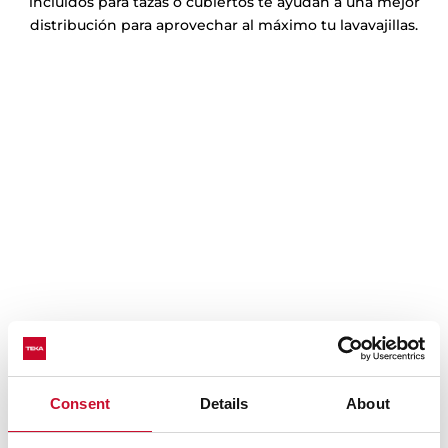
incluidos para tazas o cubiertos te ayudan a una mejor
distribución para aprovechar al máximo tu lavavajillas.
Función Express
Se encarga de ajustar la presión del agua para unos
Consent
Details
About
resultados perfectos más rápidamente, reduciendo el