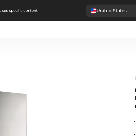
United States
 see specific content.