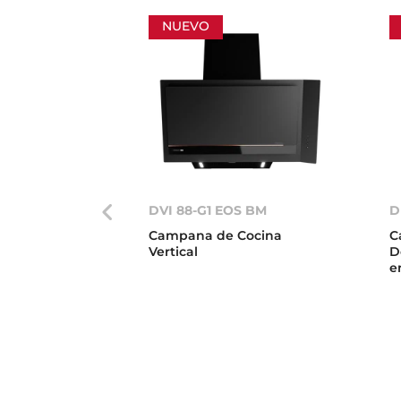
NUEVO
DVI 88-G1 EOS BM
D
Campana de Cocina
C
Vertical
D
e