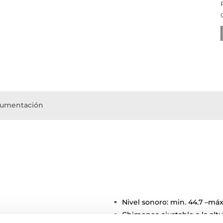
umentación
Nivel sonoro: min. 44.7 –máx
Chimenea ajustable a la altu