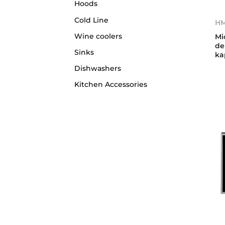
Hoods
Cold Line
HM
Wine coolers
Mi
de
Sinks
ka
Dishwashers
Kitchen Accessories