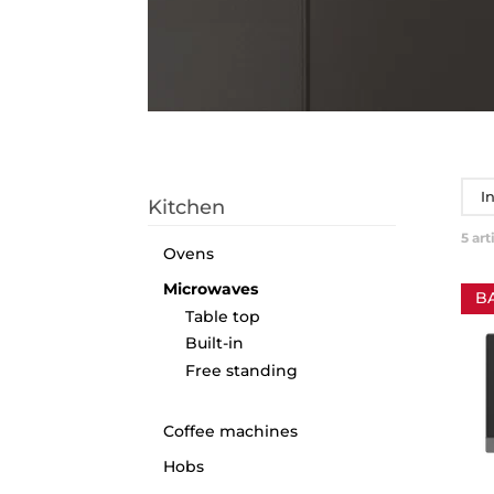
I
Kitchen
5
art
Ovens
Microwaves
B
Table top
Built-in
Free standing
Coffee machines
Hobs