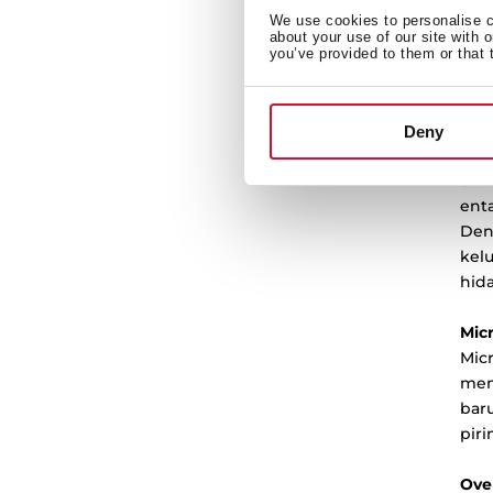
saja
We use cookies to personalise co
dap
about your use of our site with 
Ran
you’ve provided to them or that 
dib
oper
Deny
Mic
Saa
ent
Den
kel
hida
Mic
Mic
men
bar
pir
Ove