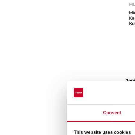
ML
Mi
Ka
Ko
Jen
Mic
sin
seh
free
Consent
Mic
Saa
This website uses cookies