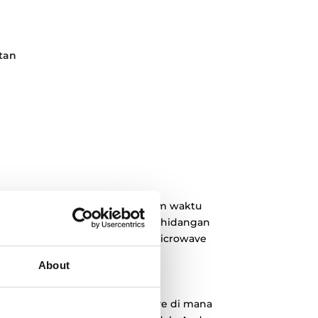
atan
apat memasak resep lezat dalam waktu
n mudah dan cepat menyiapkan hidangan
ukan microwave built-in dan microwave
About
 Anda dapat memasang microwave di mana