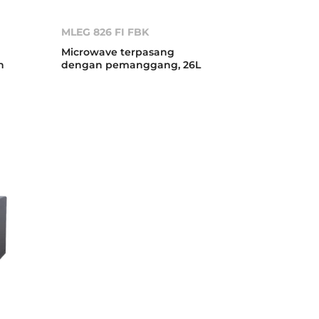
MLEG 826 FI FBK
Microwave terpasang
n
dengan pemanggang, 26L