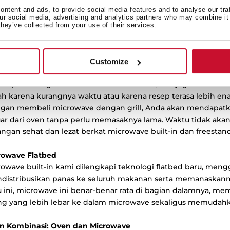
 di dapur tanpa perlu khawatir tentang gaya. Dengan sistem 
ntent and ads, to provide social media features and to analyse our tra
at menyiapkan microwave built-in Anda hanya dalam 5 meni
our social media, advertising and analytics partners who may combine it 
gkaian microwave Teka terbaru dirancang agar lebih praktis
they’ve collected from your use of their services.
ersihkan. Saat Anda membeli microwave Teka built-in, Anda 
asi sehari-hari di dapur Anda.
Customize
rowave dengan Grill
t ini, selain digunakan untuk memanaskan, kita juga semak
ah karena kurangnya waktu atau karena resep terasa lebih en
gan membeli microwave dengan grill, Anda akan mendapatka
uar dari oven tanpa perlu memasaknya lama. Waktu tidak aka
ngan sehat dan lezat berkat microwave built-in dan freestand
rowave Flatbed
rowave built-in kami dilengkapi teknologi flatbed baru, meng
distribusikan panas ke seluruh makanan serta memanaskannya
u ini, microwave ini benar-benar rata di bagian dalamnya,
ing yang lebih lebar ke dalam microwave sekaligus memudahk
n Kombinasi: Oven dan Microwave