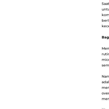
Saa
unt
kom
ber
kec
Bag
Mem
rut
mic
sem
Nam
ada
mem
ove
mem