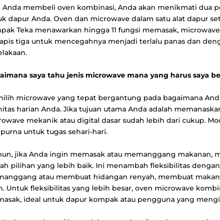
t Anda membeli oven kombinasi, Anda akan menikmati dua pe
uk dapur Anda. Oven dan microwave dalam satu alat dapur se
pak Teka menawarkan hingga 11 fungsi memasak, microwave d
lapis tiga untuk mencegahnya menjadi terlalu panas dan de
elakaan.
aimana saya tahu jenis microwave mana yang harus saya be
ilih microwave yang tepat bergantung pada bagaimana An
initas harian Anda. Jika tujuan utama Anda adalah memanask
rowave mekanik atau digital dasar sudah lebih dari cukup. Mo
purna untuk tugas sehari-hari.
un, jika Anda ingin memasak atau memanggang makanan, 
lah pilihan yang lebih baik. Ini menambah fleksibilitas de
anggang atau membuat hidangan renyah, membuat makanan A
n. Untuk fleksibilitas yang lebih besar, oven microwave ko
asak, ideal untuk dapur kompak atau pengguna yang mengin