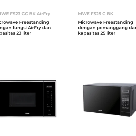
WE FS23 GC BK AirFry
MWE FS25 G BK
crowave Freestanding
Microwave Freestanding
ngan fungsi AirFry dan
dengan pemanggang da
pasitas 23 liter
kapasitas 25 liter