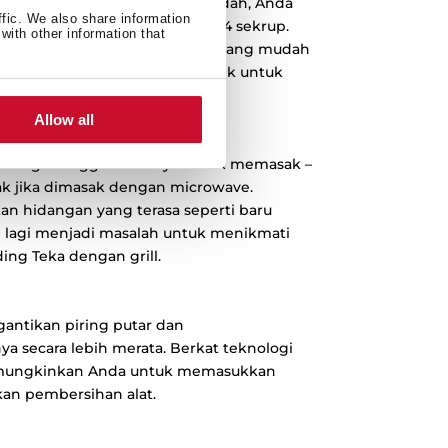
Click Installation kami yang mudah, Anda
ffic. We also share information
t dengan hanya menggunakan 4 sekrup.
with other information that
 dan intuitif dengan microwave yang mudah
akan mendapatkan sekutu terbaik untuk
Allow all
in sering menggunakannya untuk memasak –
ak jika dimasak dengan microwave.
n hidangan yang terasa seperti baru
n lagi menjadi masalah untuk menikmati
ing Teka dengan grill.
gantikan piring putar dan
 secara lebih merata. Berkat teknologi
 memungkinkan Anda untuk memasukkan
an pembersihan alat.