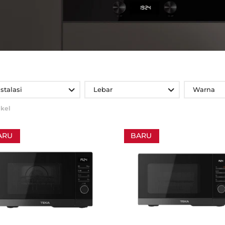
nstalasi
Lebar
Warna
ikel
ARU
BARU