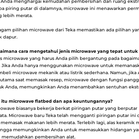
a Anda menghargai kemudahan pembersihan dan ruang ekstra
pa piring putar di dalamnya, microwave ini menawarkan permu
 lebih merata.
agam pilihan microwave dari Teka memastikan ada pilihan yan
k dapur.
aimana cara mengetahui jenis microwave yang tepat untuk 
is microwave yang harus Anda pilih bergantung pada bagai
i. Jika Anda hanya menggunakan microwave untuk memanaska
beli microwave mekanik atau listrik sederhana. Namun, ji
t utama saat memasak resep, microwave dengan fungsi pang
uk Anda, memungkinkan Anda menambahkan sentuhan ekstr
 itu microwave flatbed dan apa keuntungannya?
rowave biasanya bekerja berkat piringan putar yang berput
ata. Microwave baru Teka telah mengganti piringan putar in
 memasak makanan lebih merata. Terlebih lagi, alas keramik 
ingga memungkinkan Anda untuk memasukkan hidangan yang
a memudahkan pembersihan alat.