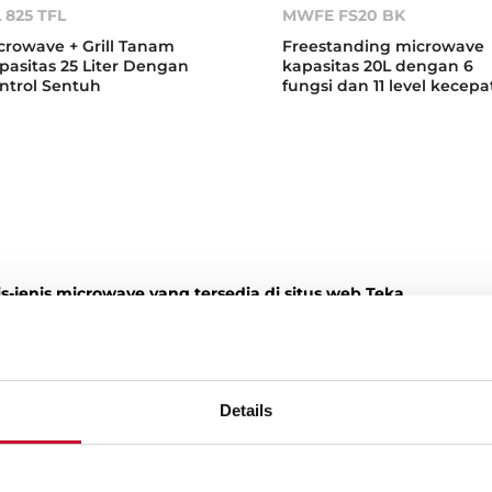
 825 TFL
MWFE FS20 BK
crowave + Grill Tanam
Freestanding microwave
pasitas 25 Liter Dengan
kapasitas 20L dengan 6
ntrol Sentuh
fungsi dan 11 level kecep
is-jenis microwave yang tersedia di situs web Teka
rowave kami dirancang agar selain memanaskan, Anda juga d
gkat. Dengan microwave Teka baru Anda, Anda dapat denga
at. Dalam rangkaian microwave Teka kami, Anda akan menem
standing dengan kapasitas hingga 25 liter.
Details
rowave built-in dan freestanding dari Teka
t Anda membeli microwave built-in atau freestanding Teka,