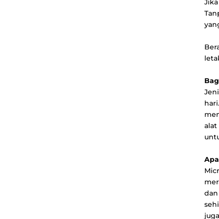
Jik
Tan
yang
Ber
leta
Bag
Jen
har
mem
ala
unt
Apa
Mic
mer
dan
seh
jug