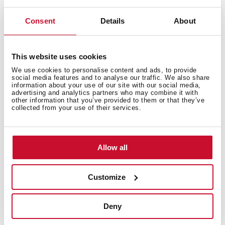
Spoelbakken met levenslange garantie
Consent
Details
About
Teka spoelbakken worden gekenmerkt door hun top
kwaliteit, duurzaamheid, extreem bestendig
This website uses cookies
hoogwaardig roestvrij staal, ergonomisch ontwerp,
We use cookies to personalise content and ads, to provide
functionaliteit, probleemloze installatie, en uitstekende
social media features and to analyse our traffic. We also share
service. Wij zijn zo overtuigd van onze
information about your use of our site with our social media,
advertising and analytics partners who may combine it with
kwaliteitsnormen dat wij een levenslange garantie
other information that you’ve provided to them or that they’ve
bieden op al onze roestvrijstalen spoelbak modellen
collected from your use of their services.
Allow all
Customize
Deny