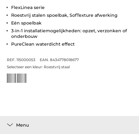
FlexLinea serie
Roestvrij stalen spoelbak, SofTexture afwerking
Eén spoelbak
3-in-1 installatiemogelijkheden: opzet, verzonken of
onderbouw
PureClean waterdicht effect
REF. 115000053
EAN. 8434778018677
Selecteer een kleur:
Roestvrij staal
Menu