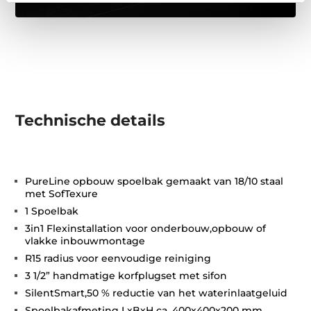
Technische details
PureLine opbouw spoelbak gemaakt van 18/10 staal
met SofTexure
1 Spoelbak
3in1 Flexinstallation voor onderbouw,opbouw of
vlakke inbouwmontage
R15 radius voor eenvoudige reiniging
3 1/2” handmatige korfplugset met sifon
SilentSmart,50 % reductie van het waterinlaatgeluid
Spoelbakafmeting LxBxH ca. 400x400x200 mm