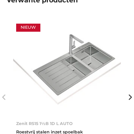
Verwante producten
NIEUW
Zenit RS15 1½B 1D L AUTO
Roestvrij stalen inzet spoelbak