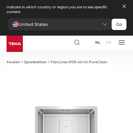
Indicate in which country or region you are to see specific
content.
United States
Go
NL
FR
Keuken
>
Spoelbakken
>
FlexLinea RS15 40.40 PureClean