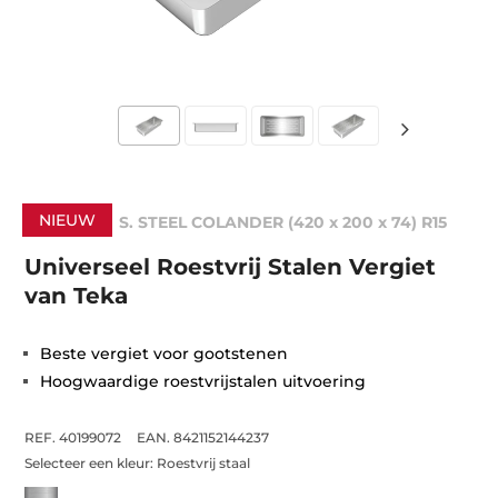
NIEUW
S. STEEL COLANDER (420 x 200 x 74) R15
Universeel Roestvrij Stalen Vergiet
van Teka
Beste vergiet voor gootstenen
Hoogwaardige roestvrijstalen uitvoering
REF. 40199072
EAN. 8421152144237
Selecteer een kleur:
Roestvrij staal