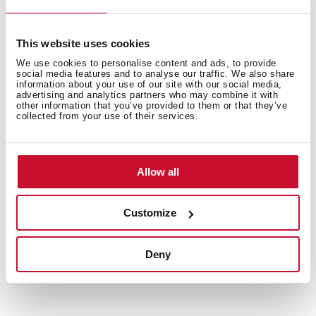
This website uses cookies
We use cookies to personalise content and ads, to provide
Meer informatie
social media features and to analyse our traffic. We also share
information about your use of our site with our social media,
advertising and analytics partners who may combine it with
other information that you’ve provided to them or that they’ve
collected from your use of their services.
Productkaart
Hoge resolutie afbeeldingen
Allow all
Customize
Verwante producten
Deny