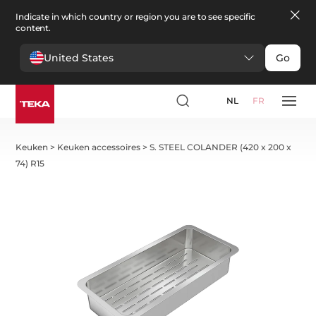
Indicate in which country or region you are to see specific
content.
United States
Go
NL
FR
Keuken
>
Keuken accessoires
>
S. STEEL COLANDER (420 x 200 x
74) R15