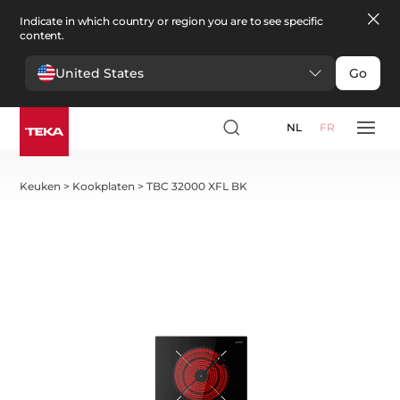
Indicate in which country or region you are to see specific
content.
United States
Go
NL
FR
Keuken
>
Kookplaten
>
TBC 32000 XFL BK