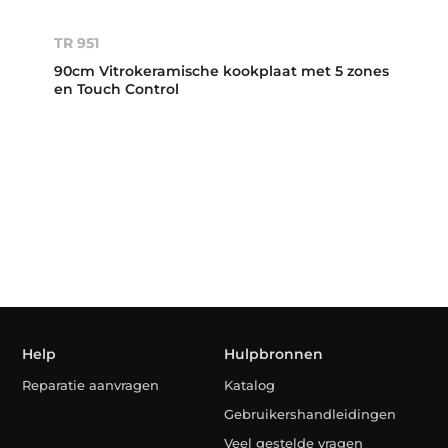
TR 951
90cm Vitrokeramische kookplaat met 5 zones
en Touch Control
Help
Hulpbronnen
Reparatie aanvragen
Katalog
Gebruikershandleidingen
Veel gestelde vragen