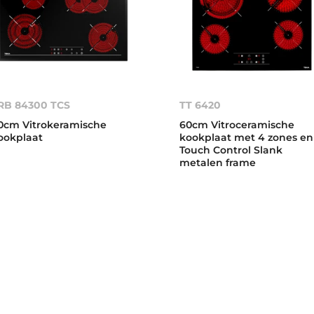
RB 84300 TCS
TT 6420
0cm Vitrokeramische
60cm Vitroceramische
ookplaat
kookplaat met 4 zones en
Touch Control Slank
metalen frame