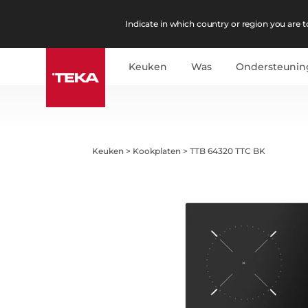
Indicate in which country or region you are to
Keuken
Was
Ondersteunin
Keuken
>
Kookplaten
>
TTB 64320 TTC BK