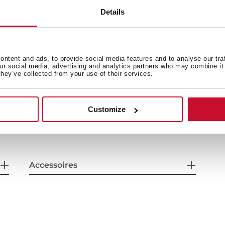
Details
ntent and ads, to provide social media features and to analyse our tra
our social media, advertising and analytics partners who may combine it 
they’ve collected from your use of their services.
Passende maatregelen
B
Customize
Kookzones
Be
Accessoires