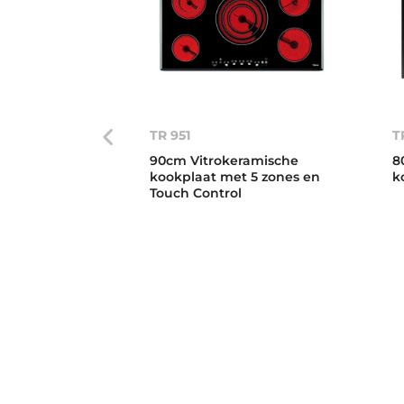
TR 951
T
90cm Vitrokeramische
8
kookplaat met 5 zones en
k
Touch Control