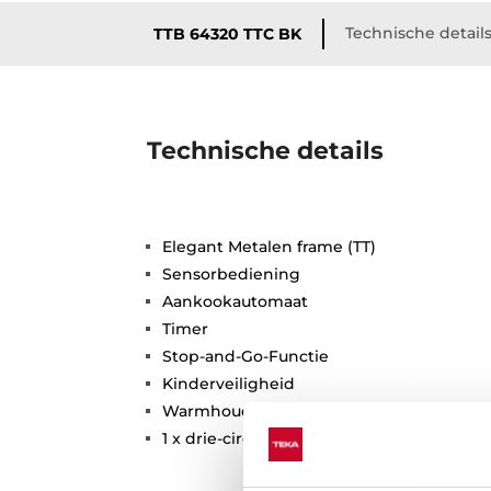
Technische detail
TTB 64320 TTC BK
Technische details
Elegant Metalen frame (TT)
Sensorbediening
Aankookautomaat
Timer
Stop-and-Go-Functie
Kinderveiligheid
Warmhoudfunctie
1 x drie-circuit kookzone