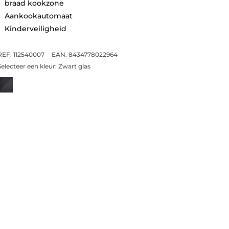
braad kookzone
Aankookautomaat
Kinderveiligheid
REF. 112540007
EAN. 8434778022964
Selecteer een kleur:
Zwart glas