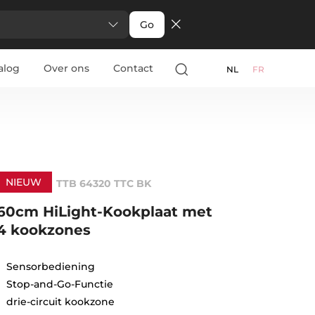
Go
alog
Over ons
Contact
NL
FR
NIEUW
TTB 64320 TTC BK
60cm HiLight-Kookplaat met
4 kookzones
Sensorbediening
Stop-and-Go-Functie
drie-circuit kookzone