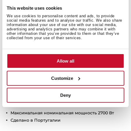
5 уровней мощности микроволн (850 Вт)
This website uses cookies
Откидной гриль 1200 Вт
We use cookies to personalise content and ads, to provide
Быстрый старт +30 сек.
social media features and to analyse our traffic. We also share
Разморозка по времени и весу
information about your use of our site with our social media,
advertising and analytics partners who may combine it with
Внутреннее покрытие из нержавеющей стали
other information that you’ve provided to them or that they’ve
collected from your use of their services.
Керамическое основание (без поворотного
столика)
Тангенциальная система охлаждения
Двухслойная термоизолированная дверца
Allow all
Автоматическое отключение при открытии
дверцы
Customize
Прямоугольная решётка с ножками - 1 шт.
Блюдо для подрумянивания с антискользящим и
антипригарным покрытием - 1 шт.
Deny
Монтаж без рамки
Кабель 110 см + вилка
Максимальная номинальная мощность 2700 Вт
Сделано в Португалии