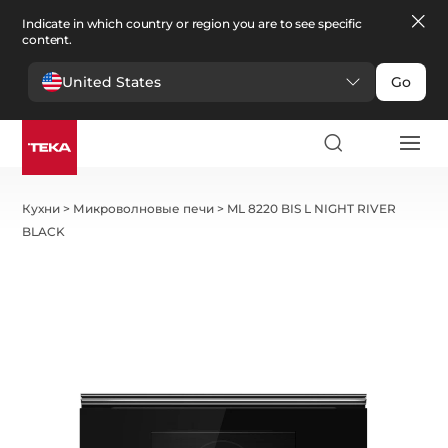
Indicate in which country or region you are to see specific
content.
United States
Go
Кухни
>
Микроволновые печи
>
ML 8220 BIS L NIGHT RIVER
BLACK