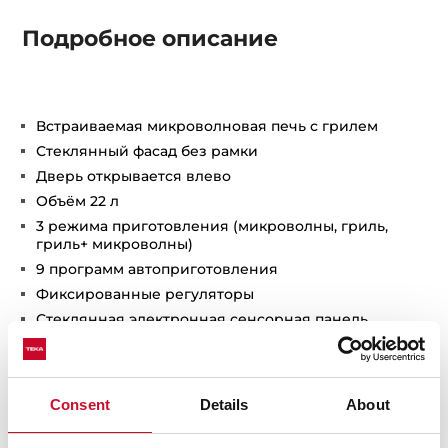
Подробное описание
Встраиваемая микроволновая печь с грилем
Стеклянный фасад без рамки
Дверь открывается влево
Объём 22 л
3 режима приготовления (микроволны, гриль,
гриль+ микроволны)
9 программ автоприготовления
Фиксированные регуляторы
Стеклянная электронная сенсорная панель
управления + цифровой бело-красный дисплей
Нержавеющая сталь с защитным покрытием от
следов пальцев
Consent
Details
About
Таймер до 90 мин.
Электронное открывание двери