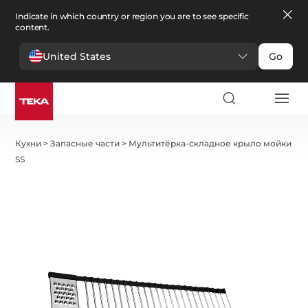
Indicate in which country or region you are to see specific
content.
United States
Go
Кухни
>
Запасные части
>
Мультитёрка-складное крыло мойки
SS