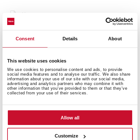
Карта товара
Технический чертёж
Изображения в высоком разрешении
Consent
Details
About
This website uses cookies
We use cookies to personalise content and ads, to provide
social media features and to analyse our traffic. We also share
Аксессуары
information about your use of our site with our social media,
advertising and analytics partners who may combine it with
other information that you’ve provided to them or that they’ve
Подходящие аксессуары, не включённые в
collected from your use of their services.
комплектацию
Allow all
Customize