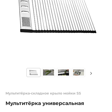
Мультитёрка-складное крыло мойки SS
Мультитёрка универсальная