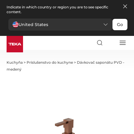
Indicate in which country or region you are to see specific
content.
United States
Go
Kuchyňa
>
Príslušenstvo do kuchyne
>
Dávkovač saponátu PVD -
medený