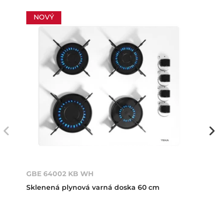
NOVÝ
GBE 64002 KB WH
Sklenená plynová varná doska 60 cm