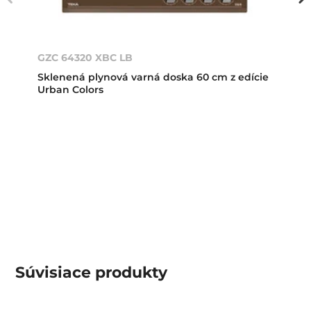
GZC 64320 XBC LB
Sklenená plynová varná doska 60 cm z edície
Urban Colors
Súvisiace
produkty