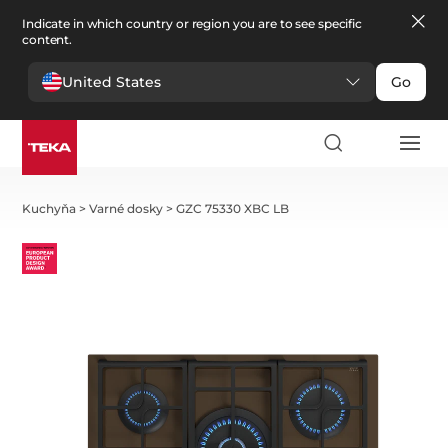
Indicate in which country or region you are to see specific
content.
United States
Go
Kuchyňa
>
Varné dosky
>
GZC 75330 XBC LB