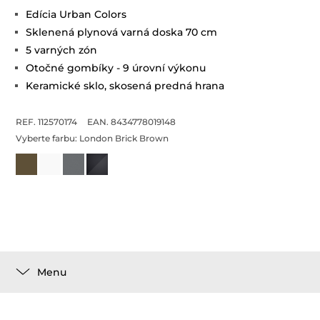
Edícia Urban Colors
Sklenená plynová varná doska 70 cm
5 varných zón
Otočné gombíky - 9 úrovní výkonu
Keramické sklo, skosená predná hrana
REF. 112570174
EAN. 8434778019148
Vyberte farbu:
London Brick Brown
Menu