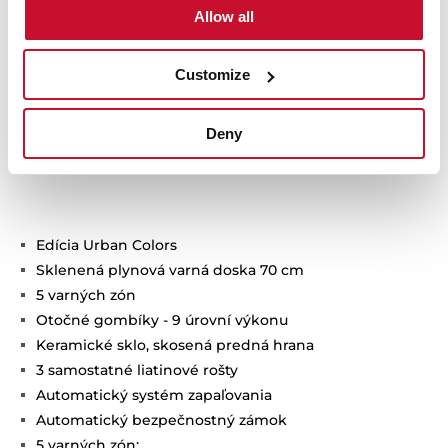
Allow all
Customize
Deny
Technické detaily
Edícia Urban Colors
Sklenená plynová varná doska 70 cm
5 varných zón
Otočné gombíky - 9 úrovní výkonu
Keramické sklo, skosená predná hrana
3 samostatné liatinové rošty
Automatický systém zapaľovania
Automatický bezpečnostný zámok
5 varných zón: