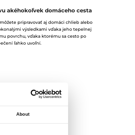
avu akéhokoľvek domáceho cesta
žete pripravovať aj domáci chlieb alebo
okonalými výsledkami vďaka jeho tepelnej
ému povrchu, vďaka ktorému sa cesto po
ečení ľahko uvoľní.
About