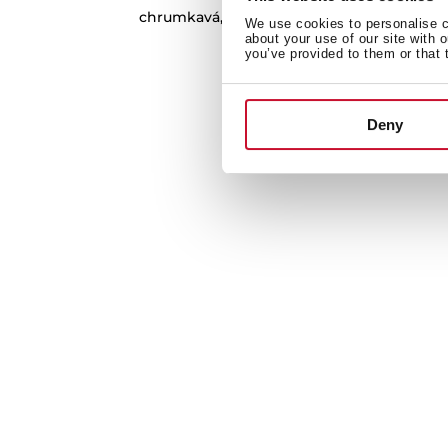
chrumkavá, a so šupkou na pizzu, aby ste m
We use cookies to personalise co
skutočný majster pi
about your use of our site with 
you’ve provided to them or that 
Deny