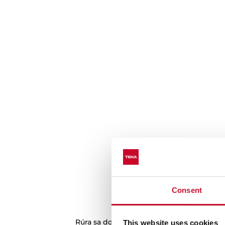
Consent
Staňte sa majstrom
Rúra sa dodáva s kameňom na pizzu, takž
This website uses cookies