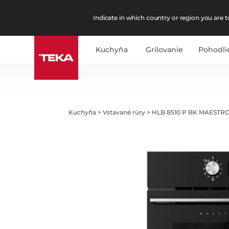
Indicate in which country or region you are to
Kuchyňa
Grilovanie
Pohodli
Kuchyňa
>
Vstavané rúry
>
HLB 8510 P BK MAESTR