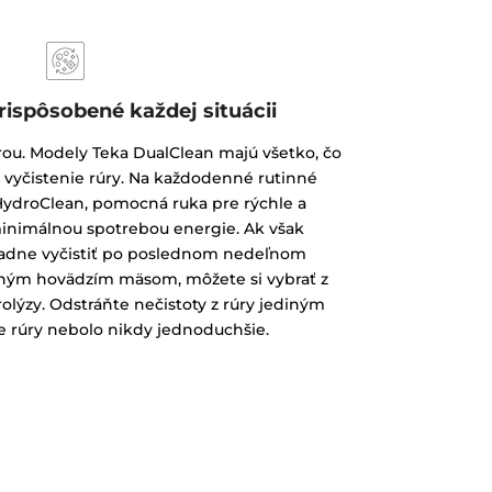
rispôsobené každej situácii
arou. Modely Teka DualClean majú všetko, čo
 vyčistenie rúry. Na každodenné rutinné
 HydroClean, pomocná ruka pre rýchle a
minimálnou spotrebou energie. Ak však
ladne vyčistiť po poslednom nedeľnom
ým hovädzím mäsom, môžete si vybrať z
olýzy. Odstráňte nečistoty z rúry jediným
e rúry nebolo nikdy jednoduchšie.