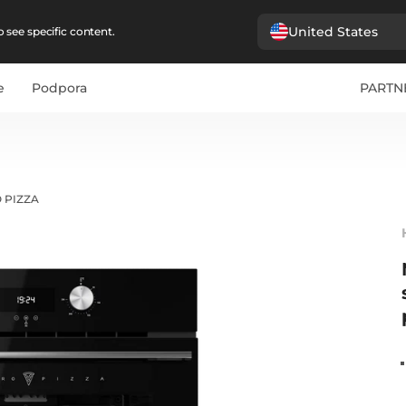
United States
 see specific content.
e
Podpora
PARTN
O PIZZA