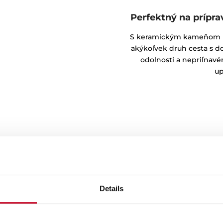
Perfektný na prípr
S keramickým kameňom mô
akýkoľvek druh cesta s d
odolnosti a nepriľnav
up
Details
 pizze
e vaša pizza bude krásne