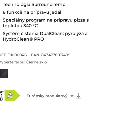
Technológia SurroundTemp
8 funkcií na prípravu jedál
Špeciálny program na prípravu pizze s
teplotou 340 °C
Systém čistenia DualClean: pyrolýza a
HydroClean® PRO
REF. 111000046
EAN. 8434778017489
Vyberte farbu:
Čierne sklo
Európsky produktový list