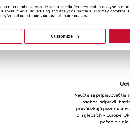
ohli pripravovať pizzu ako
ntent and ads, to provide social media features and to analyse our tra
zze.
our social media, advertising and analytics partners who may combine it 
they’ve collected from your use of their services.
Customize
Učt
Naučte sa pripravovať tie 
osobne pripravili brati
prevádzkujú pizzeriu pova
10 najlepších v Európe. Uk
pečenie a niek