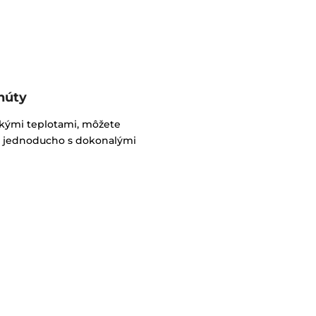
inúty
kými teplotami, môžete
o a jednoducho s dokonalými