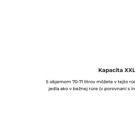
Kapacita XX
S objemom 70-71 litrov môžete v tejto rúr
jedla ako v bežnej rúre (v porovnaní s 