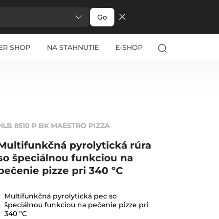
Go
ER SHOP
NA STAHNUTIE
E-SHOP
HLB 8510 P BK MAESTRO PIZZA
Multifunkčná pyrolytická rúra
so špeciálnou funkciou na
pečenie pizze pri 340 ºC
Multifunkčná pyrolytická pec so
špeciálnou funkciou na pečenie pizze pri
340 ºC