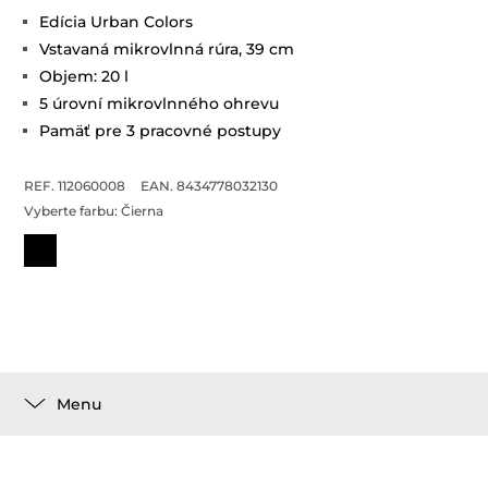
Edícia Urban Colors
Vstavaná mikrovlnná rúra, 39 cm
Objem: 20 l
5 úrovní mikrovlnného ohrevu
Pamäť pre 3 pracovné postupy
REF. 112060008
EAN. 8434778032130
Vyberte farbu:
Čierna
Menu