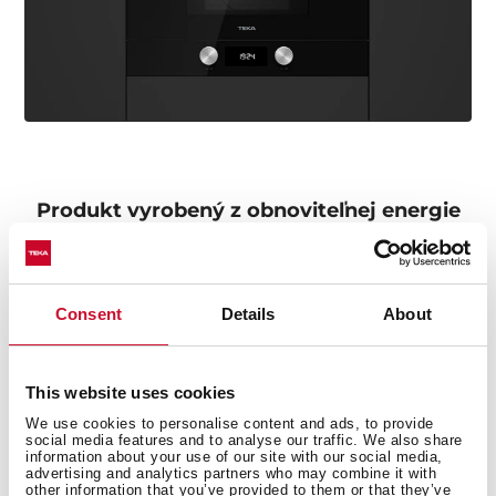
Produkt vyrobený z obnoviteľnej energie
Tento výrobok bol vyrobený s využitím ekologickej
energie počas celého výrobného procesu.
Environmentálny záväzok spoločnosti Teka je zameraný
Consent
Details
About
na využívanie obnoviteľnej energie pri výrobe našich
výrobkov. Týmto spôsobom ponúkame udržateľnejší
výrobok bez toho, aby sme stratili svoju kvalitu a
This website uses cookies
podstatu. Získanie certifikátu zelenej energie od CNMV
We use cookies to personalise content and ads, to provide
potvrdzuje prácu našich tovární a skladov pri ochrane
social media features and to analyse our traffic. We also share
životného prostredia.
information about your use of our site with our social media,
advertising and analytics partners who may combine it with
other information that you’ve provided to them or that they’ve