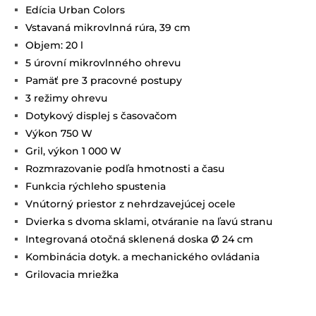
Edícia Urban Colors
Vstavaná mikrovlnná rúra, 39 cm
Objem: 20 l
5 úrovní mikrovlnného ohrevu
Pamäť pre 3 pracovné postupy
3 režimy ohrevu
Dotykový displej s časovačom
Výkon 750 W
Gril, výkon 1 000 W
Rozmrazovanie podľa hmotnosti a času
Funkcia rýchleho spustenia
Vnútorný priestor z nehrdzavejúcej ocele
Dvierka s dvoma sklami, otváranie na ľavú stranu
Integrovaná otočná sklenená doska Ø 24 cm
Kombinácia dotyk. a mechanického ovládania
Grilovacia mriežka