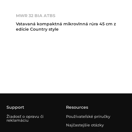
MWR 32 BIA ATBS
Vstavaná kompaktná mikrovlnná rúra 45 cm z
edície Country style
Support
Resources
Žiadosť o opravu či
Používateľské príručky
reklamáciu
Najčastejšie otázky