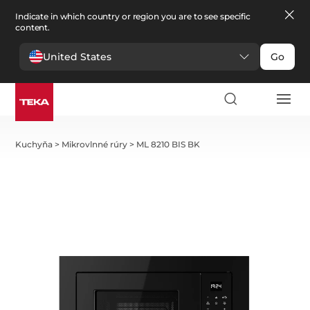
Indicate in which country or region you are to see specific
content.
United States
Go
Kuchyňa
>
Mikrovlnné rúry
>
ML 8210 BIS BK