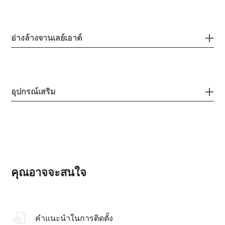
อ่างล้างจานเลย์เอาต์
อุปกรณ์เสริม
คุณอาจจะสนใจ
คำแนะนำในการติดตั้ง