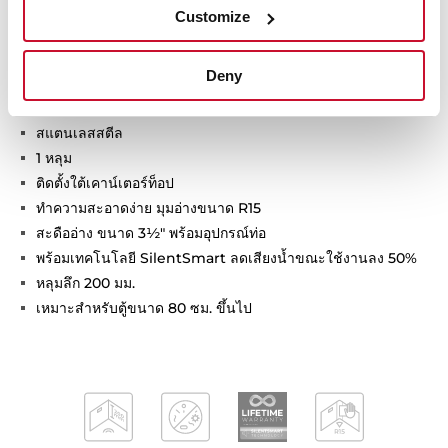
รายละเอียดทางเทคนิค
Customize
Deny
อ่างล้างจาน Be Linea ซีรีย์
สแตนเลสสตีล
1 หลุม
ติดตั้งใต้เคาน์เตอร์ท็อป
ทำความสะอาดง่าย มุมอ่างขนาด R15
สะดืออ่าง ขนาด 3½" พร้อมอุปกรณ์ท่อ
พร้อมเทคโนโลยี SilentSmart ลดเสียงน้ำขณะใช้งานลง 50%
หลุมลึก 200 มม.
เหมาะสำหรับตู้ขนาด 80 ซม. ขึ้นไป