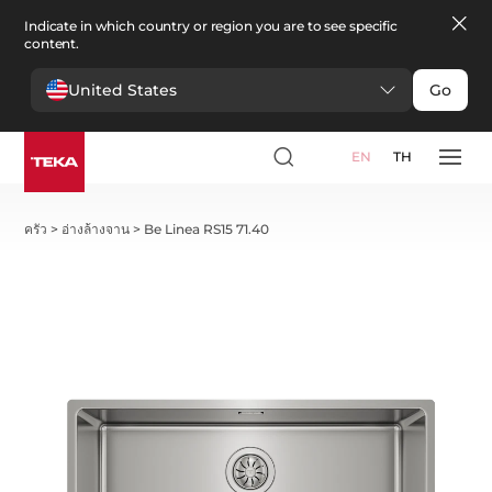
Indicate in which country or region you are to see specific
content.
United States
Go
EN
TH
ครัว
>
อ่างล้างจาน
>
Be Linea RS15 71.40