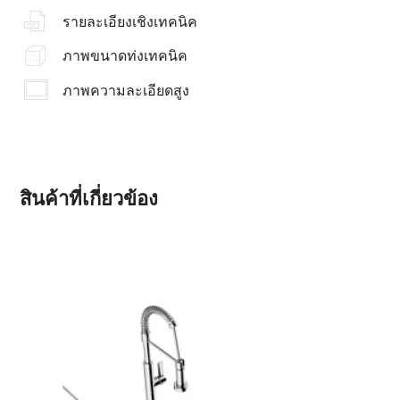
รายละเอียงเชิงเทคนิค
ภาพขนาดท่งเทคนิค
ภาพความละเอียดสูง
สินค้าที่เกี่ยวข้อง