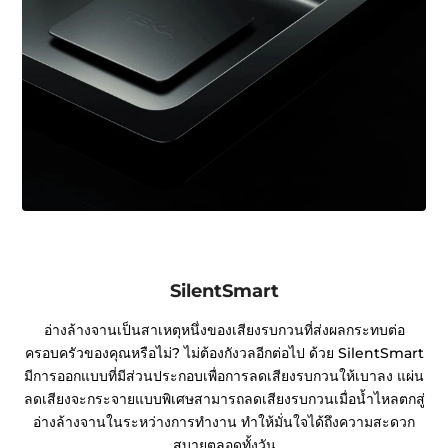
SilentSmart
อ่างล้างจานเป็นสาเหตุหนึ่งของเสียงรบกวนที่ส่งผลกระทบต่อ
ครอบครัวของคุณหรือไม่? ไม่ต้องกังวลอีกต่อไป ด้วย SilentSmart
มีการออกแบบที่มีส่วนประกอบเพื่อการลดเสียงรบกวนให้เบาลง แผ่น
ลดเสียงจะกระจายแบบพิเศษสามารถลดเสียงรบกวนเมื่อน้ำไหลตกสู่
อ่างล้างจานในระหว่างการทำงาน ทำให้มั่นใจได้ถึงความสะดวก
สบายตลอดทั้งวัน