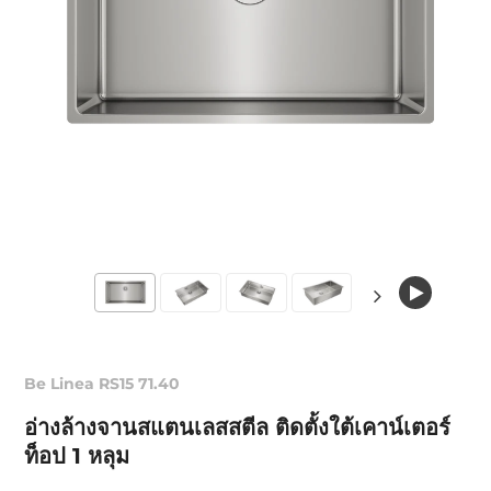
Be Linea RS15 71.40
อ่างล้างจานสแตนเลสสตีล ติดตั้งใต้เคาน์เตอร์
ท็อป 1 หลุม