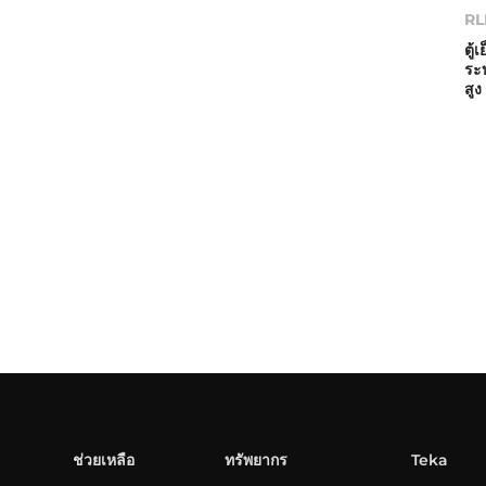
RL
ตู้
ระบ
สูง
ช่วยเหลือ
ทรัพยากร
Teka