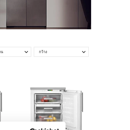
าน
กว้าง