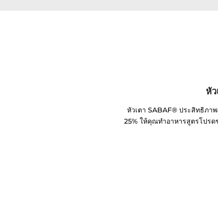
หั
หัวเตา SABAF® ประสิทธิภาพส
25% ให้คุณทำอาหารสูตรโปรดของ