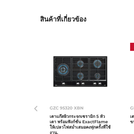
สินค้าที่เกี่ยวข้อง
GZC 95320 XBN
G
เตาแก๊สผิวกระจกเซรามิก 5 หัว
เ
เตา พร้อมฟังก์ชั่น ExactFlame
ข
ให้เปลวไฟสม่ำเสมอคงทุ่กครั้งที่ใช้
งาน,