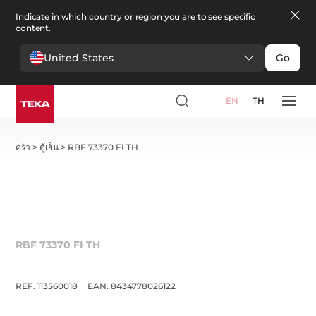
Indicate in which country or region you are to see specific
content.
United States
Go
EN
TH
ครัว
>
ตู้เย็น
>
RBF 73370 FI TH
RBF 73370 FI TH
REF. 113560018
EAN. 8434778026122