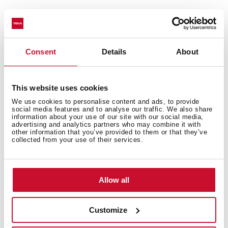
อ่างล้างจาน Square ซีรี่ย์
อ่างล้างจาน Tegranite+
1 หลุม
Consent
Details
About
ติดตั้งใต้เคาน์เตอร์ท็อป
พื้นผิวทนทานต่อแรงกระแทก ความร้อนและอุณหภูมิสูง
ทนต่อรังสี UV ได้ดีเยี่ยม
This website uses cookies
พื้นผิวปราศจากแบคทีเรียทำความสะอาดง่าย
We use cookies to personalise content and ads, to provide
สะดืออ่าง ขนาด 3½" พร้อมอุปกรณ์ท่อ
social media features and to analyse our traffic. We also share
หลุมลึก 200 มม.
information about your use of our site with our social media,
advertising and analytics partners who may combine it with
เหมาะสำหรับตู้ขนาด 50 ซม. ขึ้นไป
other information that you’ve provided to them or that they’ve
collected from your use of their services.
Allow all
Customize