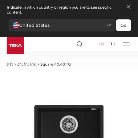
Indicate in which country or region you are to see specific
content.
United States
Go
EN
TH
ครัว
>
อ่างล้างจาน
>
Square 40.40 TG