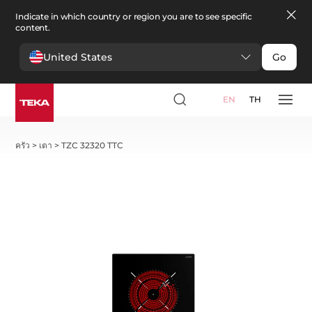
Indicate in which country or region you are to see specific
content.
United States
Go
EN
TH
ครัว
>
เตา
>
TZC 32320 TTC