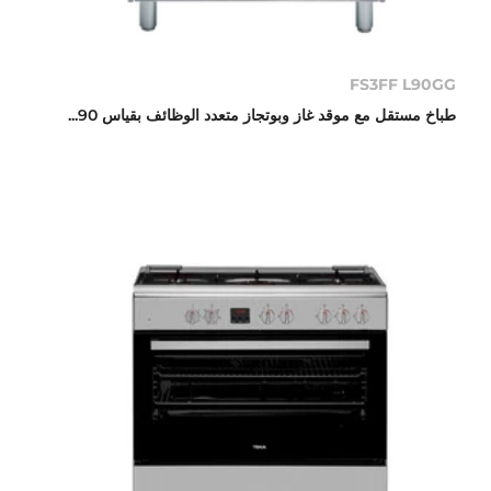
FS3FF L90GG
طباخ مستقل مع موقد غاز وبوتجاز متعدد الوظائف بقياس 90...