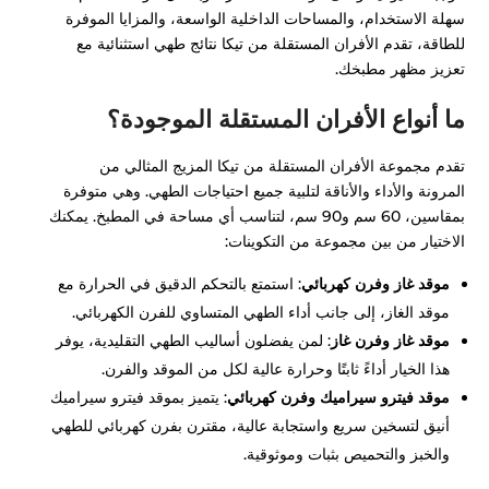
سهلة الاستخدام، والمساحات الداخلية الواسعة، والمزايا الموفرة
للطاقة، تقدم الأفران المستقلة من تيكا نتائج طهي استثنائية مع
تعزيز مظهر مطبخك.
ما أنواع الأفران المستقلة الموجودة؟
تقدم مجموعة الأفران المستقلة من تيكا المزيج المثالي من
المرونة والأداء والأناقة لتلبية جميع احتياجات الطهي. وهي متوفرة
بمقاسين، 60 سم و90 سم، لتناسب أي مساحة في المطبخ. يمكنك
الاختيار من بين مجموعة من التكوينات:
موقد غاز وفرن كهربائي
: استمتع بالتحكم الدقيق في الحرارة مع
موقد الغاز، إلى جانب أداء الطهي المتساوي للفرن الكهربائي.
موقد غاز وفرن غاز
: لمن يفضلون أساليب الطهي التقليدية، يوفر
هذا الخيار أداءً ثابتًا وحرارة عالية لكل من الموقد والفرن.
موقد فيترو سيراميك وفرن كهربائي
: يتميز بموقد فيترو سيراميك
أنيق لتسخين سريع واستجابة عالية، مقترن بفرن كهربائي للطهي
والخبز والتحميص بثبات وموثوقية.