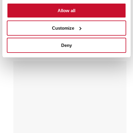
Allow all
Customize
FS 903 5VE
موقد طهي مقاس 90 سم
Deny