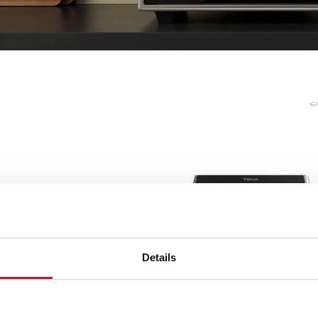
ت
Details
EliteG