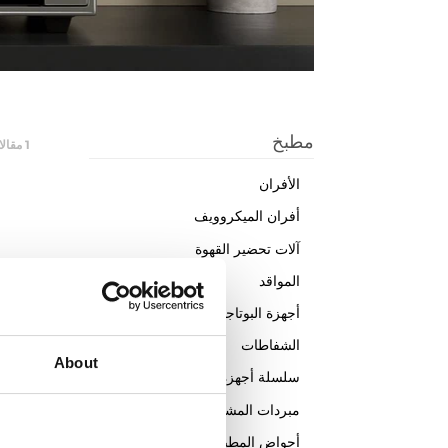
مطبخ
1
مقالا
الأفران
أفران الميكروويف
آلات تحضير القهوة
المواقد
أجهزة البوتاجاز المستقلة
الشفاطات
About
سلسلة أجهزة التبريد
مبردات المشروبات
rill
أحواض المطبخ