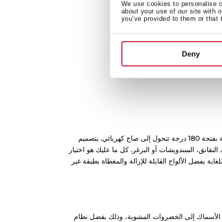
We use cookies to personalise co
about your use of our site with 
you’ve provided to them or that 
Deny
جهز مطبخك بأفضل شكل مع الشواية الكهربائية الجديدة من تيكا 2 في 1، وهي شواية بفتحة 180 درجة تتحول إلى صاج كهربائي. بتصميم
النقانق، السندويشات أو البرغر. كل ما عليك هو اختيار
اية بفضل الألواح القابلة للإزالة والمغطاة بطبقة غير
و الأسماك إلى الخضروات المشوية، وذلك بفضل نظام