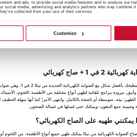
Electric grill with 10
ntent and ads, to provide social media features and to analyse our tra
power and 5 cook
our social media, advertising and analytics partners who may combine it 
functi
they’ve collected from your use of their services.
Customize
ربائية 2 في 1 + صاج كهربائي
وأنيق، مزودة ببرامج تلقائية لطهي أنواع مختلفة من الأطعمة: اللحوم، الأسماك، 
لطهي: نيئة، متوسطة أو ناضجة بالكامل، وانتهى الأمر! كما أنها سهلة التنظيف للغ
 وصينية جمع الدهون، ويمكنك حتى غسلها في غسالة الصحون.
 يمكنني طهيه على الصاج الكهربائي؟
اج الشواية الكهربائية من تيكا يمكنك طهي جميع أنواع الأطعمة، من اللحوم أ