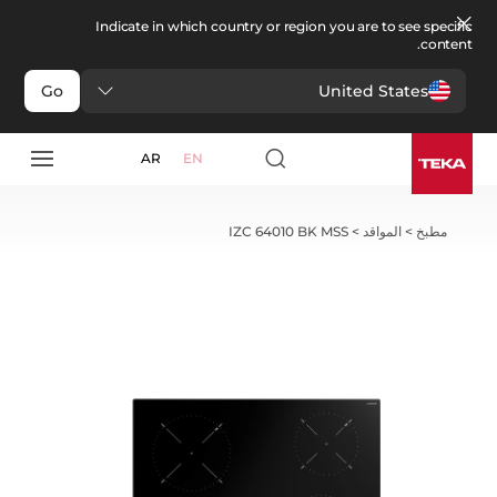
Indicate in which country or region you are to see specific
content.
United States
Go
AR
EN
مطبخ
>
المواقد
>
IZC 64010 BK MSS