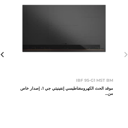
IBF 95-G1 MST BM
موقد الحث الكهرومغناطيسي إنفينيتي جي 1، إصدار خاص
من...