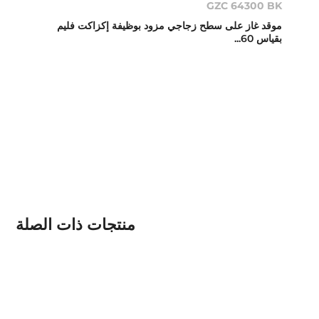
GZC 64300 BK
موقد غاز على سطح زجاجي مزود بوظيفة إكزاكت فليم
بقياس 60...
منتجات ذات الصلة