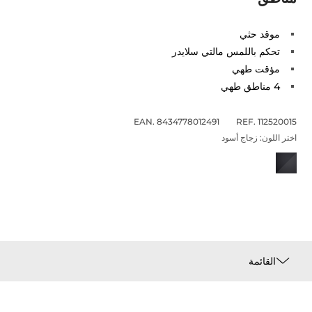
موقد حثي
تحكم باللمس مالتي سلايدر
مؤقت طهي
4 مناطق طهي
EAN. 8434778012491
REF. 112520015
اختر اللون:
زجاج أسود
القائمة