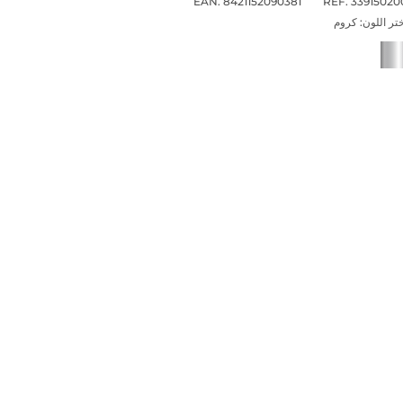
EAN. 8421152090381
REF. 33915020
تر اللون:
كروم