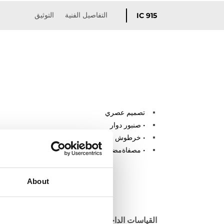
التفاصيل الفنية
التوثيق
IC 915
تصميم عصري
• صنبور دوار
• خرطوش بأقراص سيراميك ذات مقاومة عالية
• مصفاةمضادةللتكلسمدمجةفي
About
القياسات الداخلية