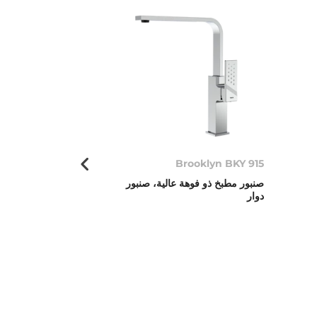
OVAL 9382
Brooklyn BKY 915
صنبور مطبخ ذو فوهة عالية، صنبور
إصدار جديد على ش
دوار