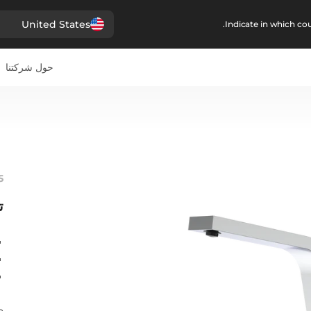
United States
Indicate in which cou
حول شركتنا
5
ت