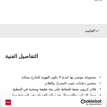
القائمة
التفاصيل الفنية
مجموعة موصى بها عندما لا يكون التهوية للخارج ممكنة
يتضمن دعامات تثبيت المحرك والفلاتر
فلاتر كربون نشط للحفاظ على بيئة نظيفة وصحية في المطبخ
سهل التركيب والاستبدال بعد تراكم الجزيئات في المرشح مما
يجعله يفقد تنقيته
متوفر لطرازات شفاطات الجزيرة الزخرفية DLH 686 T/786