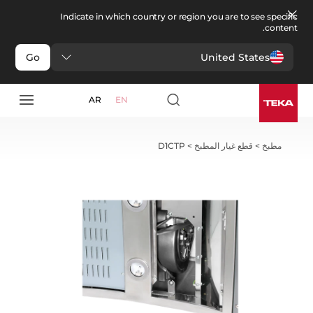
Indicate in which country or region you are to see specific
content.
United States
Go
AR
EN
مطبخ
>
قطع غيار المطبخ
>
D1CTP