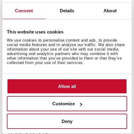
T/986T/1186T
Consent
Details
About
This website uses cookies
We use cookies to personalise content and ads, to provide
social media features and to analyse our traffic. We also share
قد تكون مهتمًا أيضًا بما يلي
information about your use of our site with our social media,
advertising and analytics partners who may combine it with
other information that you’ve provided to them or that they’ve
collected from your use of their services.
بطاقة المنتج
كاتالوج الأسرة
Allow all
صور عالية الدقة
Customize
Deny