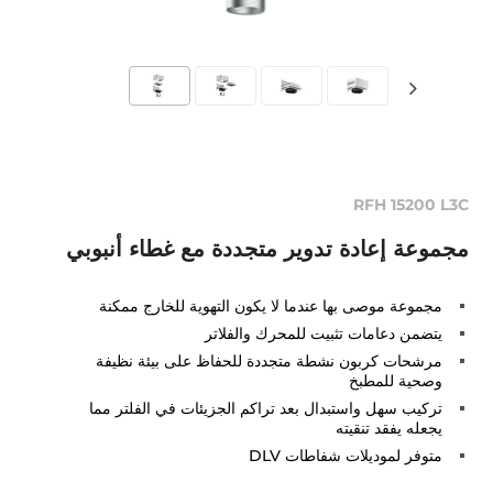
RFH 15200 L3C
مجموعة إعادة تدوير متجددة مع غطاء أنبوبي
مجموعة موصى بها عندما لا يكون التهوية للخارج ممكنة
يتضمن دعامات تثبيت للمحرك والفلاتر
مرشحات كربون نشطة متجددة للحفاظ على بيئة نظيفة
وصحية للمطبخ
تركيب سهل واستبدال بعد تراكم الجزيئات في الفلتر مما
يجعله يفقد تنقيته
متوفر لموديلات شفاطات DLV