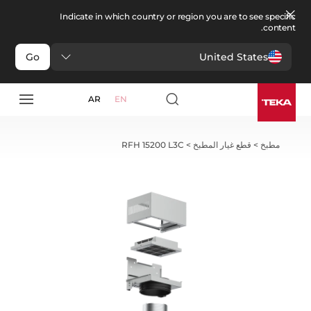
Indicate in which country or region you are to see specific
content.
United States
Go
AR
EN
مطبخ
>
قطع غيار المطبخ
>
RFH 15200 L3C