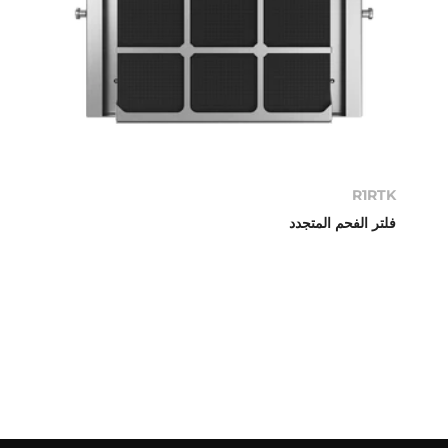
R1RTK
فلتر الفحم المتجدد