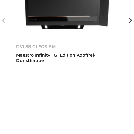
DVI 88-G1 EOS BM
Maestro Infinity | G1 Edition Kopffrei-
Dunsthaube