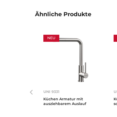
Ähnliche
Produkte
NEU
UNI 9331
U
Küchen Armatur mit
K
ausziehbarem Auslauf
s