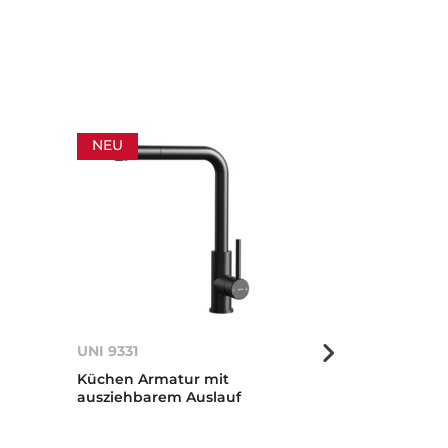
NEU
UNI 9331
INX 939
Küchen Armatur mit
Edelstahl Pro
ausziehbarem Auslauf
Armatur mit f
Auslauf