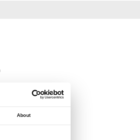
g
uche
About