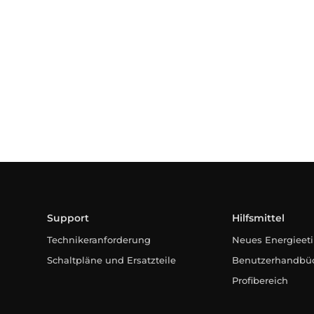
Support
Hilfsmittel
Technikeranforderung
Neues Energieeti
Schaltpläne und Ersatzteile
Benutzerhandbü
Profibereich