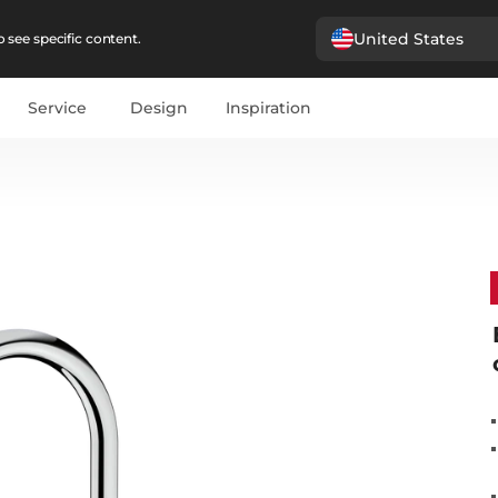
United States
 see specific content.
Service
Design
Inspiration