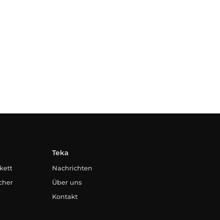
Teka
kett
Nachrichten
cher
Über uns
Kontakt