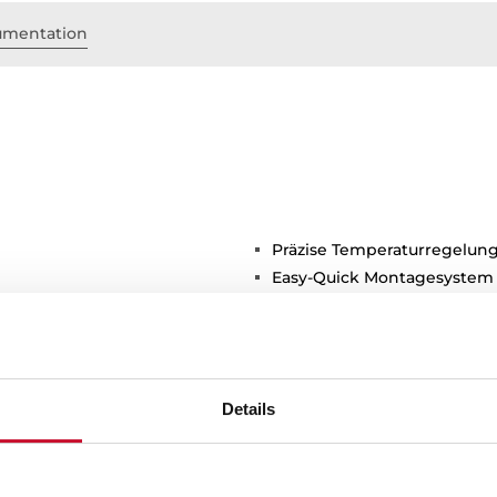
mentation
Präzise Temperaturregelun
Easy-Quick Montagesystem
3/8" flexible Anschlußschlä
e Lebensdauer
Details