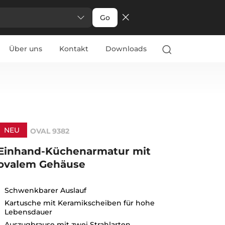
Go
Über uns
Kontakt
Downloads
NEU
OVAL 9382
Einhand-Küchenarmatur mit
ovalem Gehäuse
Schwenkbarer Auslauf
Kartusche mit Keramikscheiben für hohe
Lebensdauer
Auszugbrause mit zwei Strahlarten