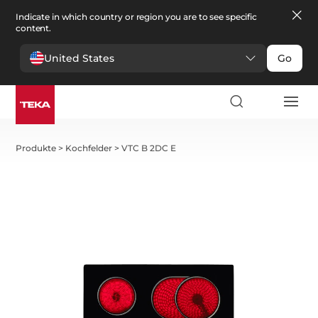
Indicate in which country or region you are to see specific
content.
United States
Go
Produkte
>
Kochfelder
>
VTC B 2DC E