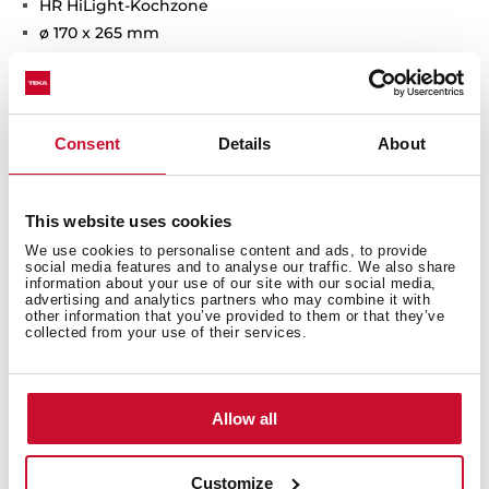
HR HiLight-Kochzone
ø 170 x 265 mm
Consent
Details
About
Produktmaße
This website uses cookies
We use cookies to personalise content and ads, to provide
social media features and to analyse our traffic. We also share
Einbaumaße
information about your use of our site with our social media,
advertising and analytics partners who may combine it with
other information that you’ve provided to them or that they’ve
collected from your use of their services.
Anschlusswerte
Allow all
Customize