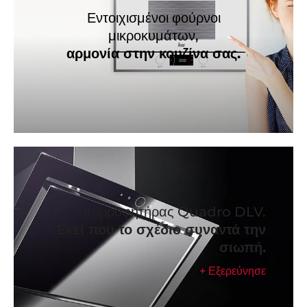
Εντοιχισμένοι φούρνοι
μικροκυμάτων,
αρμονία στην κουζίνα σας.
Απορροφητήρας Quadro DLV.
Εκεί που το σχέδιο συναντά την
σιωπή.
+ Εξερεύνησε