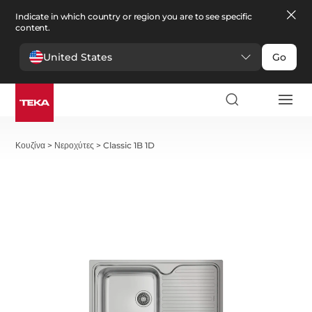
Indicate in which country or region you are to see specific
content.
United States
Go
Κουζίνα
>
Νεροχύτες
>
Classic 1B 1D