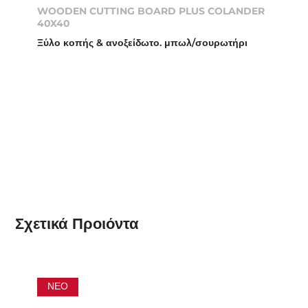
WOODEN CUTTING BOARD PLUS COLANDER
40X40
Ξύλο κοπής & ανοξείδωτο. μπωλ/σουρωτήρι
Σχετικά
Προιόντα
ΝΈΟ