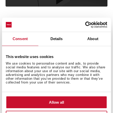
Θερμοκρασία υπό έλεγχο
Με ένα σύστημα παραγωγής θερμού αέρα και ρυθμιζόμενο
Consent
Details
About
θερμοστάτη, ο θερμοθάλαμος πιατικών διανέμει τη θερμότητα
με τον καλύτερο δυνατό τρόπο για να διατηρεί το φαγητό ζεστό,
όσο χρειαστεί ανά πάσα στιγμή.
This website uses cookies
We use cookies to personalise content and ads, to provide
social media features and to analyse our traffic. We also share
information about your use of our site with our social media,
advertising and analytics partners who may combine it with
other information that you’ve provided to them or that they’ve
collected from your use of their services.
Allow all