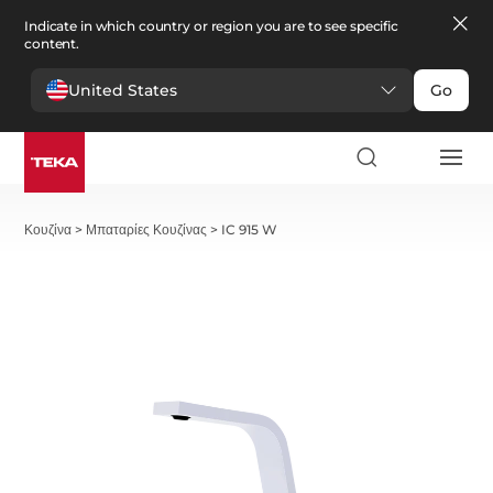
Indicate in which country or region you are to see specific
content.
United States
Go
Κουζίνα
>
Μπαταρίες Κουζίνας
>
IC 915 W