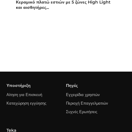
Κεραμικό πλατώ εστιών με 5 ζώνες High Light
και αισθητήρες...
Υποστήριξη
Πηγές
Αίτηση για Επισκευή
Εγχειρίδια χρηστών
Καταχώρηση εγγύησης
Περιοχή Επαγγελματιών
Συχνές Ερωτήσεις
Teka