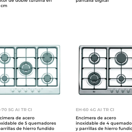
tor de doble turbina en
pantalla digital
 cm
-70 5G AI TR CI
EH-60 4G AI TR CI
cimera de acero
Encimera de acero
oxidable de 5 quemadores
inoxidable de 4 quemado
parrillas de hierro fundido
y parrillas de hierro fundi