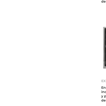
de
EX
En
in
y 
de