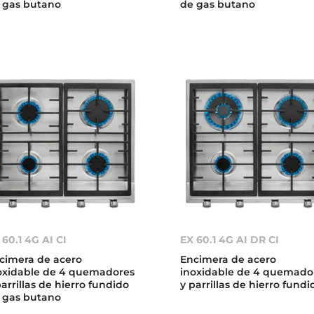
 gas butano
de gas butano
 60.1 4G AI CI
EX 60.1 4G AI DR CI
cimera de acero
Encimera de acero
oxidable de 4 quemadores
inoxidable de 4 quemado
parrillas de hierro fundido
y parrillas de hierro fundi
 gas butano