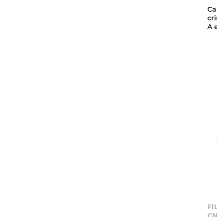
Ca
cr
A 
FI
CN