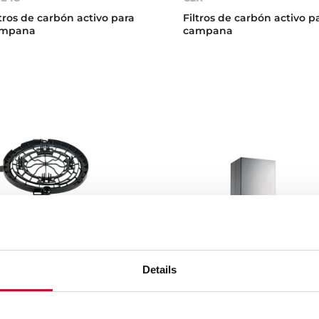
ltros de carbón activo para
Filtros de carbón activo p
mpana
campana
Details
APTADOR DE FILTRO ECO
DH2 985 Isla
OWER
Campana Isla con motor