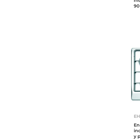
mo
90
EH
En
in
y 