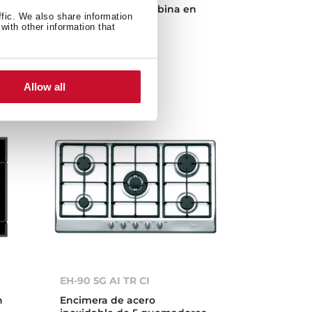
motor de doble turbina en
ffic. We also share information
60 cm
with other information that
Allow all
EH-90 5G AI TR CI
n
Encimera de acero