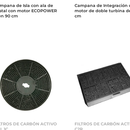
mpana de Isla con ala de
Campana de Integración 
istal con motor ECOPOWER
motor de doble turbina d
en 90 cm
cm
LTROS DE CARBÓN ACTIVO
FILTROS DE CARBÓN ACT
L 1C
C2R