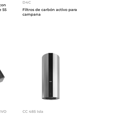
D4C
con
e 55
Filtros de carbón activo para
campana
IVO
CC 485 Isla