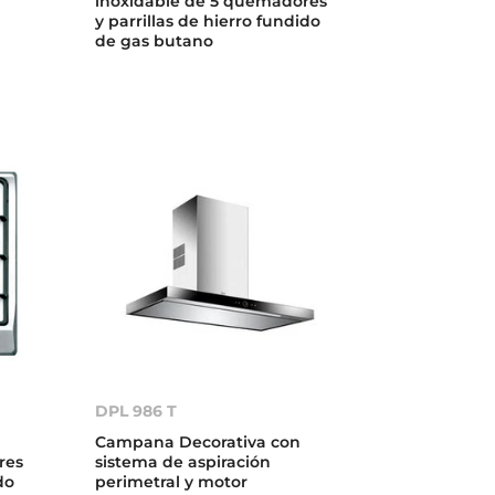
inoxidable de 5 quemadores
y parrillas de hierro fundido
de gas butano
DPL 986 T
Campana Decorativa con
res
sistema de aspiración
do
perimetral y motor