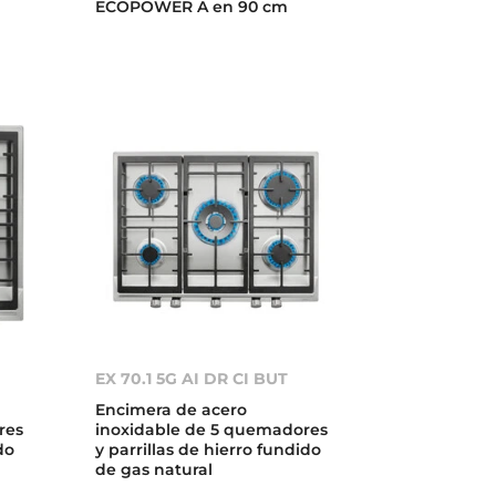
ECOPOWER A en 90 cm
EX 70.1 5G AI DR CI BUT
Encimera de acero
res
inoxidable de 5 quemadores
do
y parrillas de hierro fundido
de gas natural