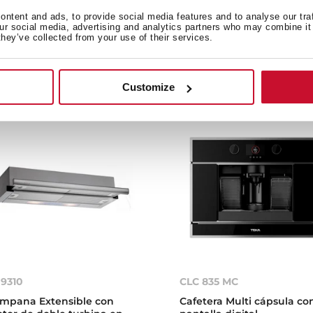
aptador de filtro para
ECOPOWER A en 90 cm
ntent and ads, to provide social media features and to analyse our tra
mpanas
our social media, advertising and analytics partners who may combine it 
they’ve collected from your use of their services.
Customize
 9310
CLC 835 MC
mpana Extensible con
Cafetera Multi cápsula co