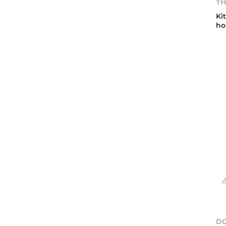
TH
Ki
ho
DG