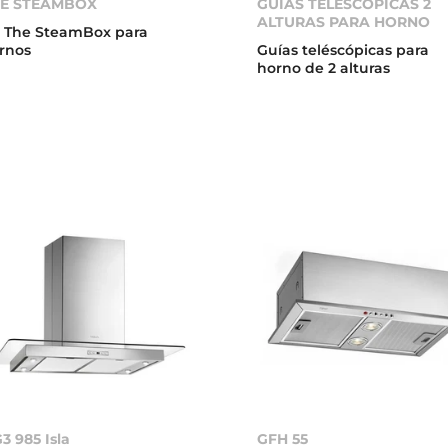
E STEAMBOX
GUÍAS TELESCÓPICAS 2
ALTURAS PARA HORNO
t The SteamBox para
rnos
Guías teléscópicas para
horno de 2 alturas
3 985 Isla
GFH 55