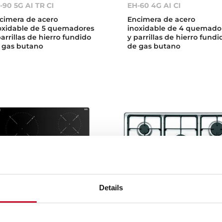
-90 5G AI TR CI
EH-60 4G AI CI
cimera de acero
Encimera de acero
oxidable de 5 quemadores
inoxidable de 4 quemado
parrillas de hierro fundido
y parrillas de hierro fundi
 gas butano
de gas butano
Details
 6415
EH-90 5G AI TR CI