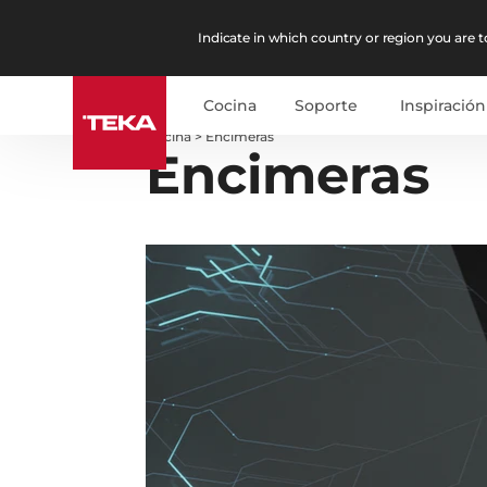
Indicate in which country or region you are to
Cocina
Soporte
Inspiración
Cocina
>
Encimeras
Encimeras