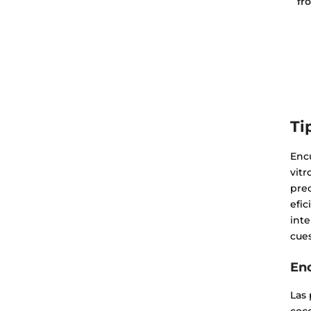
fr
Ti
Encu
vitr
prec
efic
inte
cues
En
Las 