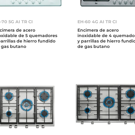
-70 5G AI TR CI
EH-60 4G AI TR CI
cimera de acero
Encimera de acero
oxidable de 5 quemadores
inoxidable de 4 quemado
parrillas de hierro fundido
y parrillas de hierro fundi
 gas butano
de gas butano