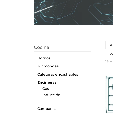
A
Cocina
V
Hornos
18
ar
Microondas
Cafeteras encastrables
Encimeras
Gas
Inducción
Campanas