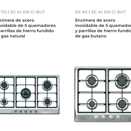
 70.1 5G AI DR CI BUT
EX 90.1 5G AI DR CI BUT
cimera de acero
Encimera de acero
oxidable de 5 quemadores
inoxidable de 5 quemado
parrillas de hierro fundido
y parrillas de hierro fundi
 gas natural
de gas butano