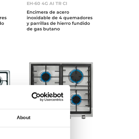
EH-60 4G AI TR CI
Encimera de acero
res
inoxidable de 4 quemadores
do
y parrillas de hierro fundido
de gas butano
About
EX 60.1 4G AI CI