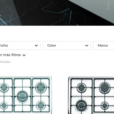
ncho
Color
Marco
er más filtros
tículos