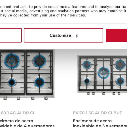
aca de inducción de 4
Encimera de acero
ntent and ads, to provide social media features and to analyse our tra
nas con control Multislider
inoxidable de 5 quemado
our social media, advertising and analytics partners who may combine it 
 60 cm y cristal PRO
y parrillas de hierro fundi
they’ve collected from your use of their services.
dondeado
de gas butano
Customize
 60.1 4G AI DR CI
EX 70.1 5G AI DR CI BUT
cimera de acero
Encimera de acero
oxidable de 4 quemadores
inoxidable de 5 quemado