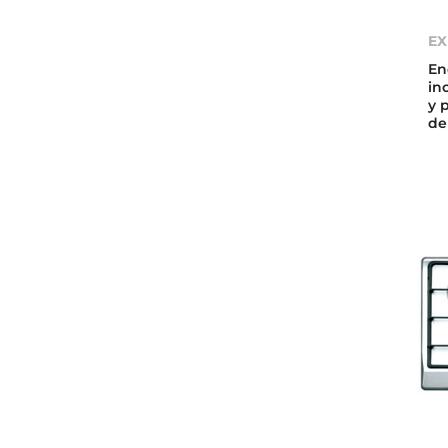
EX
En
in
y 
de