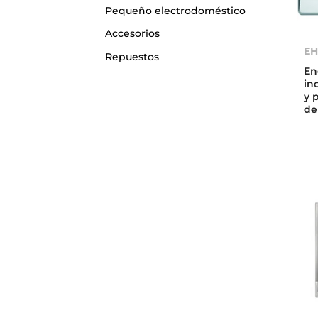
Pequeño electrodoméstico
Accesorios
EH
Repuestos
En
in
y 
de