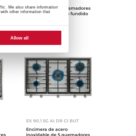
Encimera de acero
ffic. We also share information
res
inoxidable de 4 quemadores
with other information that
do
y parrillas de hierro fundido
de gas butano
Allow all
EX 90.1 5G AI DR CI BUT
Encimera de acero
res
inoxidable de 5 quemadores