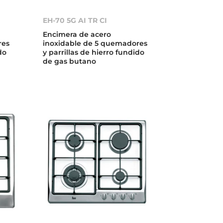
EH-70 5G AI TR CI
Encimera de acero
res
inoxidable de 5 quemadores
do
y parrillas de hierro fundido
de gas butano