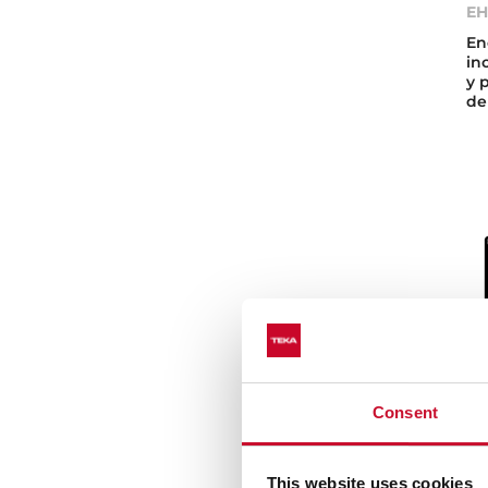
EH
En
in
y 
de
Consent
IB
This website uses cookies