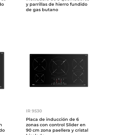
do
y parrillas de hierro fundido
de gas butano
IR 9530
Placa de inducción de 6
n
zonas con control Slider en
ado
90 cm zona paellera y cristal