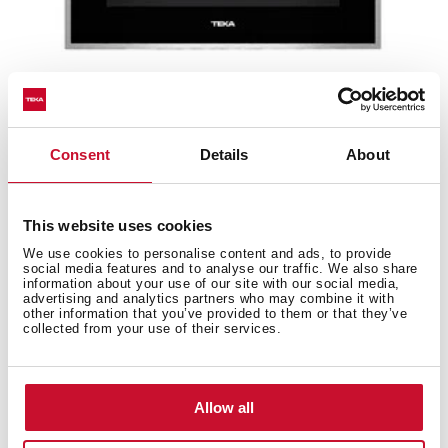
CLC 855 GM
Consent
Details
About
Cafetera Empotrable con capacidad para preparar 2
tazas a la vez de 455x595x413 mm
This website uses cookies
We use cookies to personalise content and ads, to provide
social media features and to analyse our traffic. We also share
information about your use of our site with our social media,
advertising and analytics partners who may combine it with
other information that you’ve provided to them or that they’ve
collected from your use of their services.
Allow all