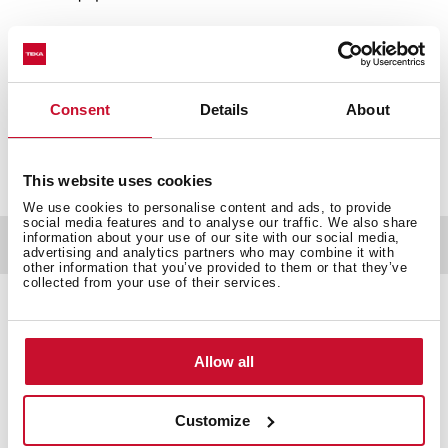
REF. 552410200
EAN. 8413509206095
Color:
Cromo
Consent
Details
About
This website uses cookies
We use cookies to personalise content and ads, to provide
social media features and to analyse our traffic. We also share
information about your use of our site with our social media,
Documentación
advertising and analytics partners who may combine it with
other information that you’ve provided to them or that they’ve
collected from your use of their services.
Detalles técnicos
Allow all
Customize
Sin equipo de ducha