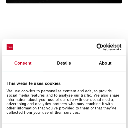
Detalles técnicos
Consent
Details
About
Acero inoxidable
Acabado: Pulido
This website uses cookies
Instalación: Submontar
We use cookies to personalise content and ads, to provide
Ancho de la base: > 45 cm
social media features and to analyse our traffic. We also share
Desagüe: 3 ½’’
information about your use of our site with our social media,
advertising and analytics partners who may combine it with
Calibre: 18
other information that you’ve provided to them or that they’ve
collected from your use of their services.
Incluye:
-Contracanasta
-Grapas para instalación