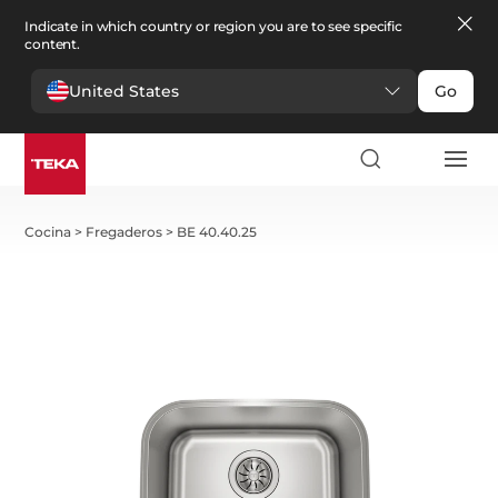
Indicate in which country or region you are to see specific
content.
United States
Go
Cocina
>
Fregaderos
>
BE 40.40.25