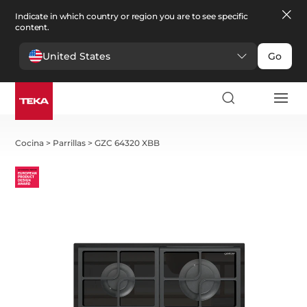
Indicate in which country or region you are to see specific
content.
United States
Go
Cocina
>
Parrillas
>
GZC 64320 XBB