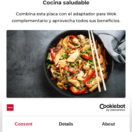
Cocina saludable
Combina esta placa con el adaptador para Wok
complementario y aprovecha todos sus beneficios.
Descubre las mejores recetas para el día a
Consent
Details
About
día