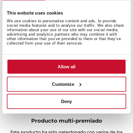
¿Necesitas inspiración a la hora de cocinar? Descubre
nuestras colecciones de recetas y atrévete a probarlas.
This website uses cookies
+ Ver recetas
We use cookies to personalise content and ads, to provide
social media features and to analyse our traffic. We also share
information about your use of our site with our social media,
advertising and analytics partners who may combine it with
other information that you’ve provided to them or that they’ve
collected from your use of their services.
Allow all
Customize
Deny
Producto multi-premiado
Este producto ha sido galardonado con varios de los